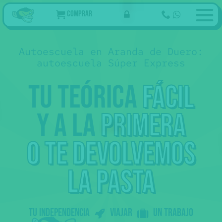
Comprar
Autoescuela en Aranda de Duero:
autoescuela Súper Express
Tu teórica
fácil
y a la
primera
o te devolvemos
la pasta
Tu independencia
Viajar
un trabajo