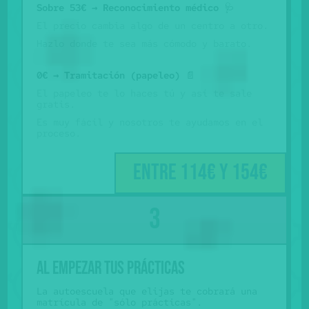
Sobre 53€ → Reconocimiento médico
🩺
El precio cambia algo de un centro a otro.
Hazlo donde te sea más cómodo y barato.
0€ → Tramitación (papeleo)
📄
El papeleo te lo haces tú y así te sale
gratis.
Es muy fácil y nosotros te ayudamos en el
proceso.
Entre 114€ y 154€
Al empezar tus prácticas
La autoescuela que elijas te cobrará una
matrícula de "sólo prácticas".