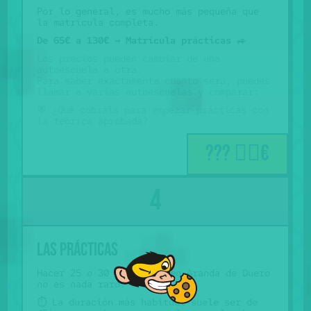
Por lo general, es mucho más pequeña que
la matrícula completa.
De 65€ a 130€ →
Matrícula prácticas
🚙
Los precios pueden cambiar de una
autoescuela a otra.
Para saber exactamente cuánto será, puedes
llamar a varias autoescuelas y comparar:
💬 ¿Qué cobráis para empezar prácticas con
la teórica aprobada?
??? 🤷‍♂️€
Las prácticas
Hacer 25 o 30 prácticas en Aranda de Duero
no es nada raro.
⏱️ La duración más habitual suele ser de