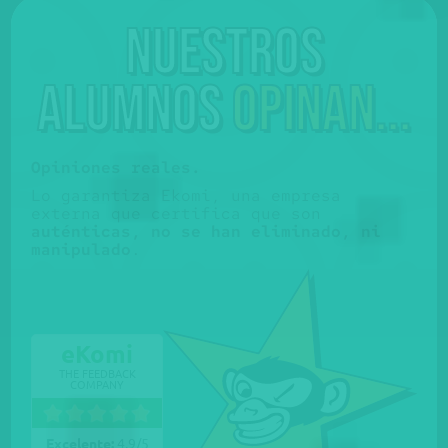
Nuestros
alumnos
opinan...
Opiniones reales.
Lo garantiza Ekomi, una empresa
externa que certifica que son
auténticas, no se han eliminado, ni
manipulado
.
eKomi
THE FEEDBACK
COMPANY
Excelente:
4.9
/
5