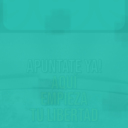
Apuntate ya!
Aquí
empieza
tu libertad