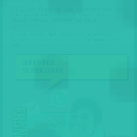
transfiero"...
En Súper Express las personas que con
las que hablas tienen todas las
herramientas necesarias
para
ayudarte.
Y las dudas del teórico, nuestros
profes te las resuelven
en menos de
24h
.
Super Express
Mola 
¿Te puedo ayudar?
ine