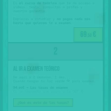
Es
el curso de teórica
que te da acceso a
vídeos, tests, consultas a profes y
nuestra garantía.
Empiezas a estudiar y
no pagas nada más
hasta que quieras ir a examen
.
69
€
,50
Al ir a examen teórico
De aquí a 2 semanas, 1 mes...
Cuando tengas tu luz verde 💚 para examen.
94
€ → Las tasas de examen
,05
Es un impuesto que pagas a la DGT 👮.
¿Qué es esto de las tasas?