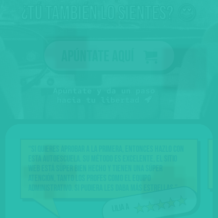
¿tú también lo sientes? 😍
Apúntate aquí
Apúntate y da un paso
hacia tu libertad
“Si quieres aprobar a la primera, entonces hazlo con
esta Autoescuela. Su método es excelente, el sitio
web está súper bien hecho y tienen una súper
atención, tanto los profes como el equipo
administrativo. Si pudiera les daba más estrellas.”
Lilia A