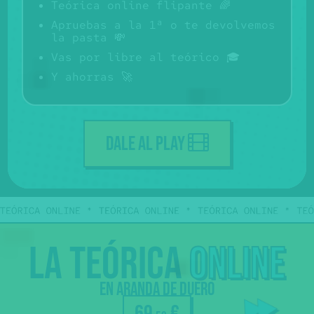
Teórica online flipante 🌈
Apruebas a la 1ª o te devolvemos
la pasta 💸
Vas por libre al teórico 🎓
Y ahorras 🚀
DALE AL PLAY
La
teórica
online
Sólo
€
69
en Aranda de Duero
,50