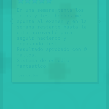
En una semana tenía los
temas y test hechos me
la m
apunté al examen y en la
saca
semana restante hasta la
hace
cita aproveché para
apru
seguir haciendo y
Alejand
repasando test.
Resultado aprobado con 0
fallos.
Sistema de estudio
fantastico
jose carlos