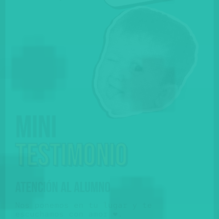
Mini
testimonio
ATENCIÓN AL ALUMNO
Nos ponemos en tu lugar y te
escuchamos con amor ❤️.