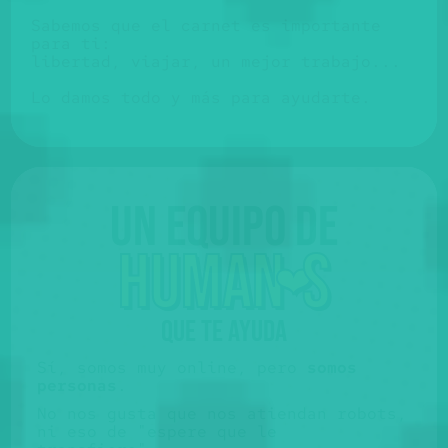
Sabemos que el carnet es importante
para ti:
libertad, viajar, un mejor trabajo...
Lo damos todo y más para ayudarte.
Un equipo de
huma
n
s
❤️
QUE TE AYUDA
Sí, somos muy online, pero
somos
personas
.
No nos gusta que nos atiendan robots,
ni eso de "espere que le