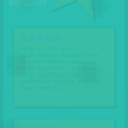
08.08.2026
MÁS
Para mi fue una
TODO
experiencia maravillosa
HA S
los profesores explica
MUY 
todo muy bien, entonces
VOSO
tuve facilidad de
LOS 
aprender. Muchas gracias
Y ES
super exprés
GRAC
GRAC
Valeria
Eneko