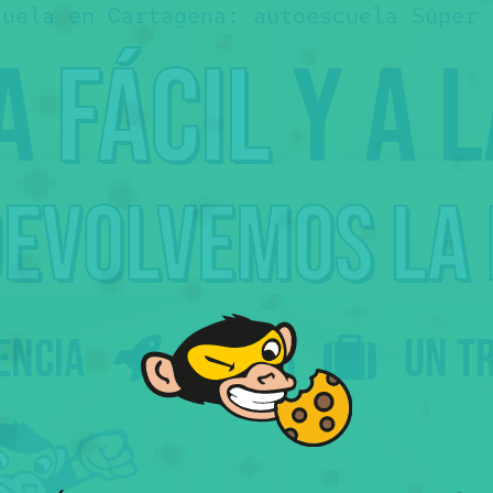
cuela en Cartagena: autoescuela Súper 
ca
fácil
y a 
devolvemos
la
encia
Viajar
un t