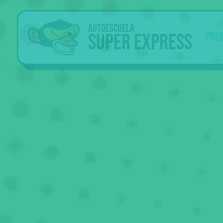
Autoescuela
Super Express
Pru