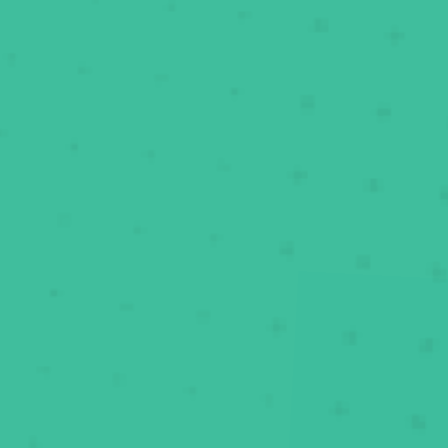
Al aprobar la teórica 🎓 tienes prácticas 🚗 con
nuestras autoescuelas colaboradoras.
Peeero
sólo podemos ofrecer prácticas a los alumnos
que han hecho la teórica con Súper Express
.
Sorry
Tú ya tienes la teórica... ojalá nos hubiéramos
🤷‍♂️€
conocido antes 😊.
🙏
No te somos de ayuda, pero puedes contactar
directamente con nuestros colaboradores y
preguntarles sus precios para "sólo prácticas" 💸.
No es que no te los queramos decir, es que no los
sabemos 🤷‍♂️.
Más abajo, verás que hay un mapa con sus teléfonos.