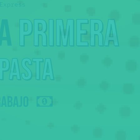
Express
la
primera
 pasta
rabajo