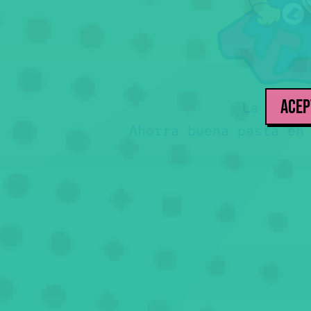
ACEP
La teóri
Ahorra buena pasta en