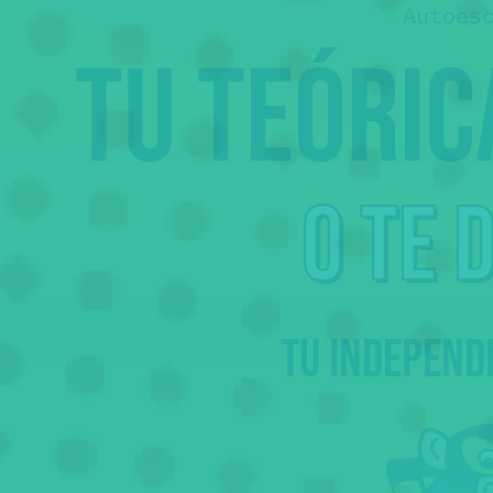
Autoes
Tu teóri
o te 
Tu independ