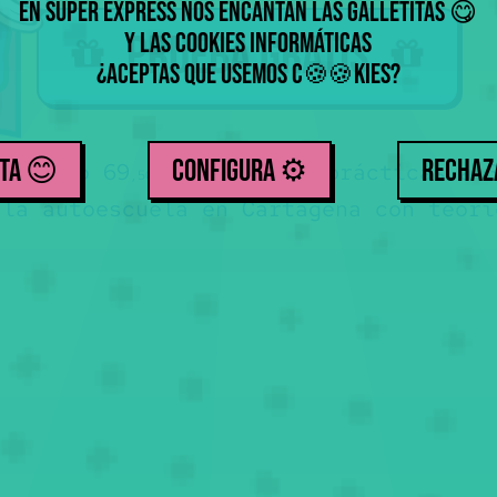
En Súper Express nos encantan las galletitas
😋
Prueba gratis
y las cookies informáticas
¿Aceptas que usemos
c
kies
?
🍪
🍪
TA 😊
CONFIGURA ⚙️
RECHA
ca sólo 69
euros y las prácticas a 3
,50
 la autoescuela en Cartagena con teóri