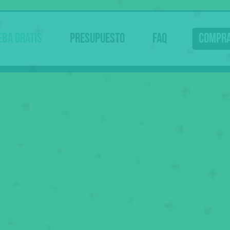
eba gratis
Presupuesto
FAQ
Compr
Ahora
69
€
Tu curso de teórica online
,50
94
€ Tasas 👮
,05
Examen teórico
214
€
20€ Reconocimiento médico 🩺
,05
100€ Tramitación 📄
Empezar prácticas
Examen práctico
35 €
La práctica de examen
👀 Esto no lo pagas de golpe
.
Ahora sólo los 69
del curso, más tarde tasas...
,50
Somos online: te preparamos con vídeos molones +
tests + profes que te resuelven las dudas.