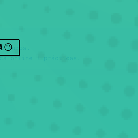
ZA
😶
5 euros.
ca online + prácticas.