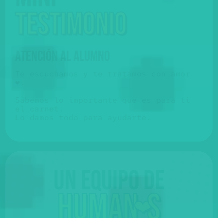
testimonio
ATENCIÓN AL ALUMNO
Te escuchamos y te tratamos con amor
❤️.
Sabemos lo importante que es para ti
el carnet.
Lo damos todo para ayudarte.
Un equipo de
huma
n
s
❤️