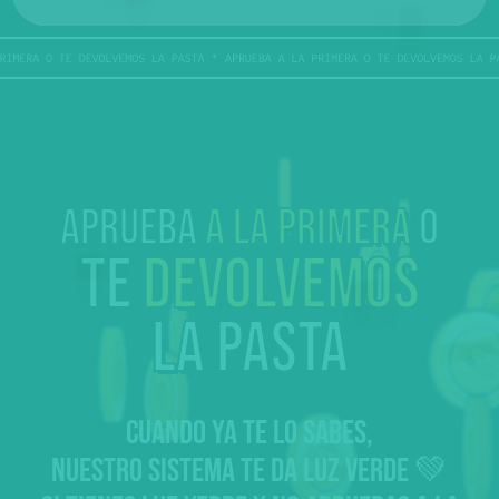
Aprueba
a la primera
o
te
devolvemos
la pasta
CUANDO YA TE LO SABES,
NUESTRO SISTEMA TE DA LUZ VERDE 💚