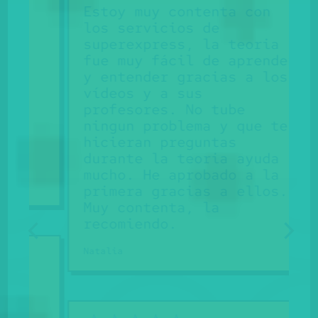
Estoy muy contenta con
los servicios de
superexpress, la teoria
fue muy fácil de aprender
y entender gracias a los
vídeos y a sus
profesores. No tube
ningun problema y que te
hicieran preguntas
durante la teoria ayuda
mucho. He aprobado a la
M
primera gracias a ellos.
Muy contenta, la
recomiendo.
Natalia