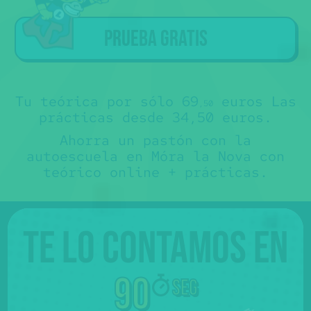
a los alumnos que han hecho la
teórica con Súper Express
.
Sorry
Tú ya tienes la teórica... ojalá nos
🤷‍♂️€
🙏
hubiéramos conocido antes 😊.
Prueba gratis
No te somos de ayuda, pero puedes
contactar directamente con nuestros
colaboradores y preguntarles sus
precios para "sólo prácticas" 💸.
No es que no te los queramos decir,
es que no los sabemos 🤷‍♂️.
Más abajo, verás que hay un mapa con
sus teléfonos.
Tu teórica por sólo 69
euros Las
,50
prácticas desde 34,50 euros.
Ahorra un pastón con la
autoescuela en Móra la Nova con
teórico online + prácticas.
Te lo contamos en
90
seg