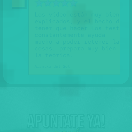
Los vídeo están muy bien
explicados, y el hecho de
E
tener que hacer los tests
constantemente ayuda
mucho a poder retener las
cosas, prepara muy bien
la teórica.
Arantxa del Sol
Apuntate ya!