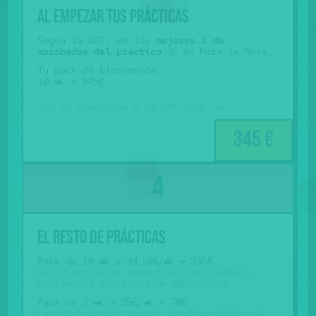
al empezar tus prácticas
Según la DGT, de los
mejores % de
aprobados del práctico
🥇 en Móra la Nova.
Tu pack de bienvenida:
10 🚙 → 345€
Son 10 prácticas a 34
€ cada una.
,50
345 €
El resto de prácticas
Pack de 10 🚙 a 34
€/🚙 → 345€
,50
Las disfrutarás como prácticas dobles,
haciendo 5 prácticas de 90 minutos.
Pack de 2 🚙 a 35€/🚙 → 70€
Las disfrutarás como 1 práctica doble de