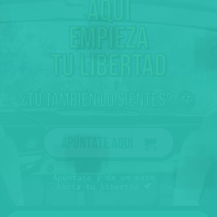
Aquí
empieza
tu libertad
¿tú también lo sientes? 😍
Apúntate aquí
Apúntate y da un paso
hacia tu libertad