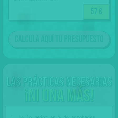
57 €
Calcula aquí tu presupuesto
Las prácticas necesarias
¡Ni una más!
De
lo mejor en % de aprobados