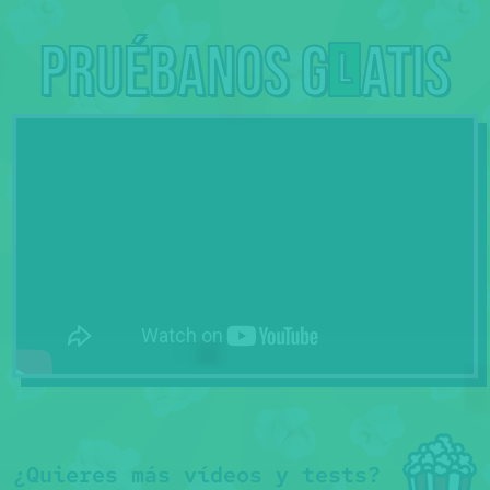
Pruébanos g
atis
L
¿Quieres más vídeos y tests?