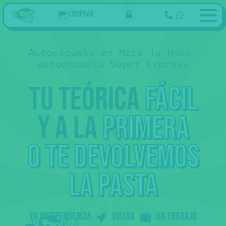
Comprar
Autoescuela en Móra la Nova:
autoescuela Súper Express
Tu teórica
fácil
y a la
primera
69
€
Ahora
Tu curso de teórica online
,50
94
€ Tasas 👮
,05
35€ Reconocimiento médico
268
€
Examen teórico
,05
🩺
139€ Tramitación 📄
o te devolvemos
Empezar
prácticas
57 €
Examen práctico
La práctica de examen
👀 Esto no lo pagas de golpe
.
Ahora sólo los 69
del curso, más tarde
la pasta
,50
tasas...
Somos online: te preparamos con
vídeos molones + tests + profes que
te resuelven las dudas.
Al aprobar la teórica 🎓 tienes
Tu independencia
Viajar
un trabajo
prácticas 🚗 con nuestras
autoescuelas colaboradoras.
Peeero
sólo podemos ofrecer prácticas