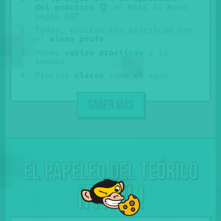
del práctico
🏆 en Móra la Nova,
según DGT
Todas, toditas tus prácticas con
el
mismo profe
Haces
varias prácticas
a la
semana
Precios
claros
como el agua
SABER MÁS
El papeleo del teórico
¡Fácil!