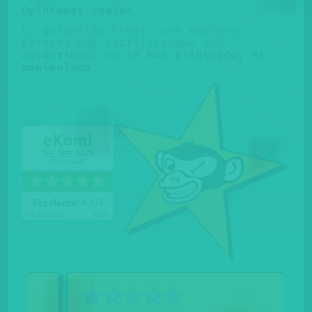
Opiniones reales.
Lo garantiza Ekomi, una empresa
externa que certifica que son
auténticas, no se han eliminado, ni
manipulado
.
eKomi
THE FEEDBACK
COMPANY
Excelente:
4.9
/
5
06.08.2026
MÁS