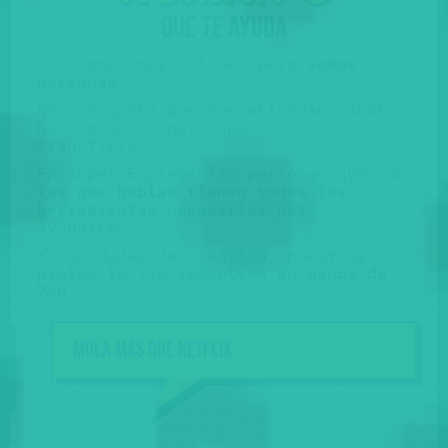
QUE TE AYUDA
Sí, somos muy online, pero
somos
personas
.
No nos gusta que nos atiendan robots,
ni eso de "espere que le
transfiero"...
En Súper Express las personas que con
las que hablas tienen todas las
herramientas necesarias
para
ayudarte.
Y las dudas del teórico, nuestros
profes te las resuelven
en menos de
24h
.
Mola más que NETFLIX