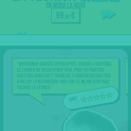
tus dudas
en Móra la Nova
a los
69
€
,50
profes
Nuestra
garantía
“Muchísimas gracias Superexpres, gracias a vosotros
el examen me resulto muy fácil, puse en práctica
vuestros consejos y truqillos y como resultado tuve
0 fallos! Lo recomiendo 100%100. El mejor sitio para
sacarse la teórica.”
Judit