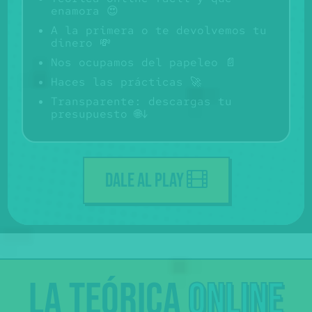
enamora 😍
A la primera o te devolvemos tu
dinero 💸
Nos ocupamos del papeleo 📄
Haces las prácticas 🚀
Transparente: descargas tu
presupuesto 🌐↓
DALE AL PLAY
La
teórica
online
Pregunta