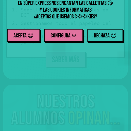
En Súper Express nos encantan las galletitas
😋
y las cookies informáticas
Sencillo: sin citas previas en
DGT
¿Aceptas que usemos
c
kies
?
🍪
🍪
Gestionamos todo el papeleo del
teórico
ACEPTA 😊
CONFIGURA ⚙️
RECHAZA
😶
Fácil: te pasa por nuestra ofi y
ya!!!
SABER MÁS
Nuestros
alumnos
opinan...