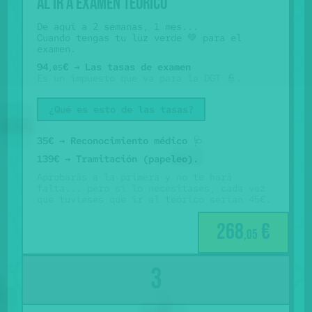
Al ir a examen teórico
De aquí a 2 semanas, 1 mes...
Cuando tengas tu luz verde 💚 para el
examen.
94
€ → Las tasas de examen
,05
Es un impuesto que va para la DGT 👮.
¿Qué es esto de las tasas?
35€ → Reconocimiento médico
🩺
139€ → Tramitación (papeleo).
Aprobarás a la primera y no te hará
falta... pero si lo necesitases, cada vez
que tuvieses que ir al teórico serían 45€.
268
€
,05