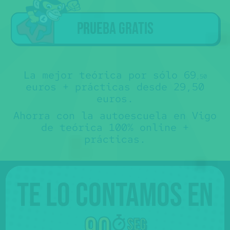
a los alumnos que han hecho la
teórica con Súper Express
.
Sorry
Tú ya tienes la teórica... ojalá nos
🤷‍♂️€
🙏
hubiéramos conocido antes 😊.
Prueba gratis
No te somos de ayuda, pero puedes
contactar directamente con nuestros
colaboradores y preguntarles sus
precios para "sólo prácticas" 💸.
No es que no te los queramos decir,
es que no los sabemos 🤷‍♂️.
Más abajo, verás que hay un mapa con
sus teléfonos.
La mejor teórica por sólo 69
,50
euros + prácticas desde 29,50
euros.
Ahorra con la autoescuela en Vigo
de teórica 100% online +
prácticas.
Te lo contamos en
seg