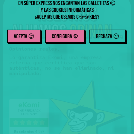
En Súper Express nos encantan las galletitas
😋
Nuestros
y las cookies informáticas
¿Aceptas que usemos
c
kies
?
🍪
🍪
alumnos
opinan...
ACEPTA 😊
CONFIGURA ⚙️
RECHAZA
😶
Opiniones reales.
Lo garantiza Ekomi, una empresa
externa que certifica que son
auténticas, no se han eliminado, ni
manipulado
.
eKomi
THE FEEDBACK
COMPANY
Excelente:
4.9
/
5