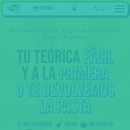
Comprar
Autoescuela en Vigo: autoescuela
Súper Express
Tu teórica
fácil
y a la
primera
69
€
Ahora
Tu curso de teórica online
,50
94
€ Tasas 👮
,05
40€ Reconocimiento médico
159
€
Examen teórico
,05
🩺
25€ Tramitación 📄
o te devolvemos
Empezar
prácticas
31 €
Examen práctico
La práctica de examen
👀 Esto no lo pagas de golpe
.
Ahora sólo los 69
del curso, más tarde
la pasta
,50
tasas...
Somos online: te preparamos con
vídeos molones + tests + profes que
te resuelven las dudas.
Al aprobar la teórica 🎓 tienes
Tu independencia
Viajar
un trabajo
prácticas 🚗 con nuestras
autoescuelas colaboradoras.
Peeero
sólo podemos ofrecer prácticas