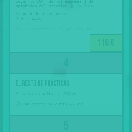
Según la DGT, de los
mejores % de
aprobados del práctico
🥇 en Vigo.
Tu pack de bienvenida:
4 🚙 → 118€
Son 4 prácticas a 29
€ cada una.
,50
118 €
El resto de prácticas
Prácticas sueltas a 31€/🚙
⏱️ Las prácticas duran 45 min.