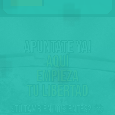
Apuntate ya!
Aquí
empieza
tu libertad
¿tú también lo sientes? 😍