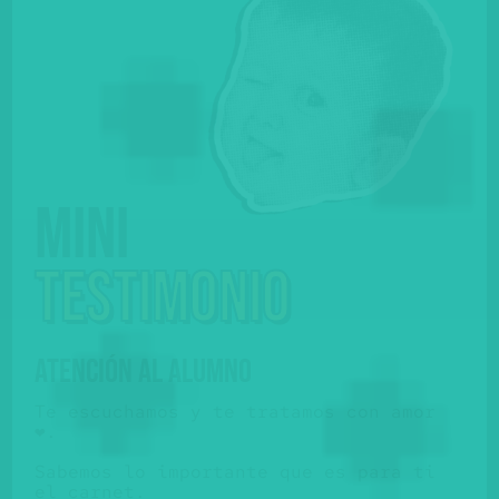
Mini
testimonio
ATENCIÓN AL ALUMNO
Te escuchamos y te tratamos con amor
❤️.
Sabemos lo importante que es para ti
el carnet.