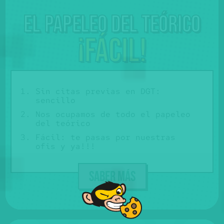
El papeleo del teórico
¡Fácil!
Sin citas previas en DGT:
sencillo
Nos ocupamos de todo el papeleo
del teórico
Fácil: te pasas por nuestras
ofis y ya!!!
SABER MÁS