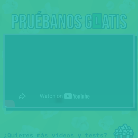
Pruébanos g
atis
L
¿Quieres más vídeos y tests?