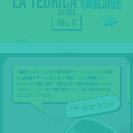
La
teórica
online
Pregunta
tus dudas
en Vigo
a los
69
€
,50
profes
Nuestra
garantía
“Muchísimas gracias Superexpres, gracias a vosotros
el examen me resulto muy fácil, puse en práctica
vuestros consejos y truqillos y como resultado tuve
0 fallos! Lo recomiendo 100%100. El mejor sitio para
sacarse la teórica.”
Judit