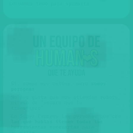
Lo damos todo para ayudarte.
Un equipo de
huma
n
s
❤️
QUE TE AYUDA
Sí, somos muy online, pero
somos
personas
.
No nos gusta que nos atiendan robots,
ni eso de "espere que le
transfiero"...
En Súper Express las personas que con
las que hablas tienen todas las
herramientas necesarias
para
ayudarte.