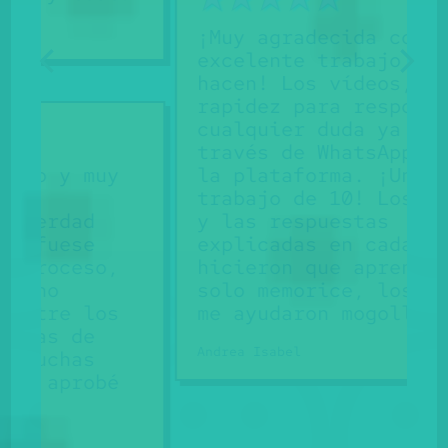
¡Muy agradecida con el
excelente trabajo que
hacen! Los vídeos, la
rapidez para responder
cualquier duda ya sea a
través de WhatsApp o por
y
la plataforma. ¡Un
trabajo de 10! Los vídeos
y las respuestas
explicadas en cada test
,
hicieron que aprenda y no
solo memorice, los trucos
s
me ayudaron mogollón!!
Andrea Isabel
é