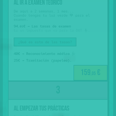
Al ir a examen teórico
De aquí a 2 semanas, 1 mes...
Cuando tengas tu luz verde 💚 para el
examen.
94
€ → Las tasas de examen
,05
Es un impuesto que va para la DGT 👮.
¿Qué es esto de las tasas?
40€ → Reconocimiento médico
🩺
25€ → Tramitación (papeleo).
159
€
,05
al empezar tus prácticas