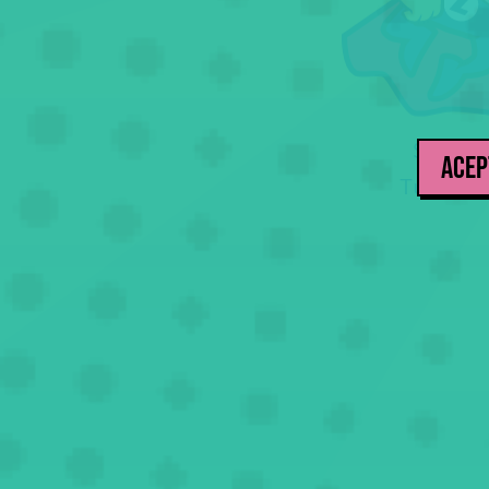
Sin i
ACEP
Tu teó