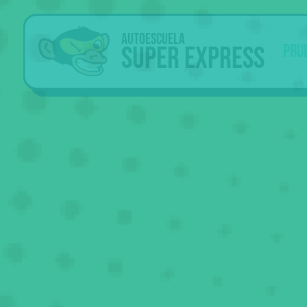
Autoescuela
Super Express
Pru