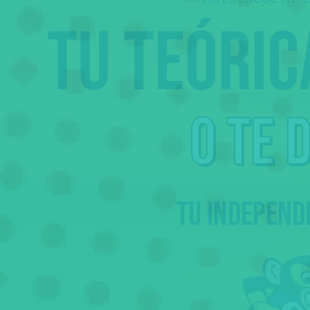
Tu teóri
o te 
Tu independ