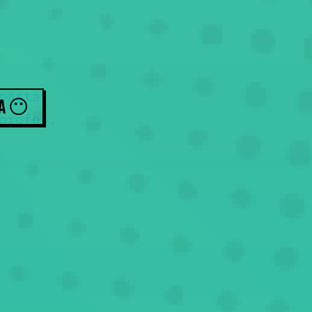
pasta.
ZA
😶
profes.