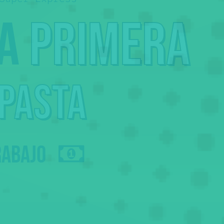
la
primera
 pasta
rabajo