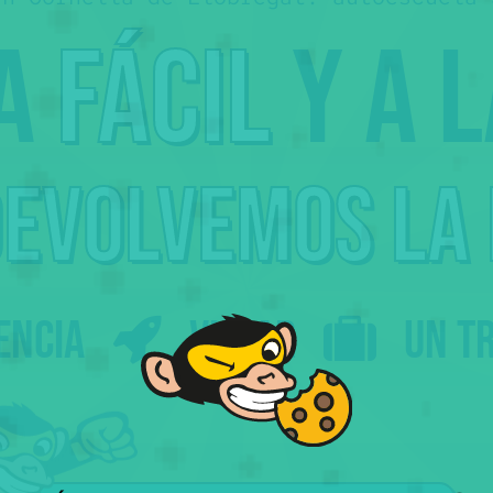
ca
fácil
y a 
devolvemos
la
encia
Viajar
un t