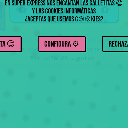
En Súper Express nos encantan las galletitas
😋
Prueba gratis
y las cookies informáticas
¿Aceptas que usemos
c
kies
?
🍪
🍪
r a clase, sin libro, y ahorrando una 
TA 😊
CONFIGURA ⚙️
RECHA
rica con vídeos + tests + consultas a 
Por sólo 69
euros
.
,50