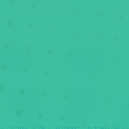
en Cornellà de Llobregat:
autoescuela 