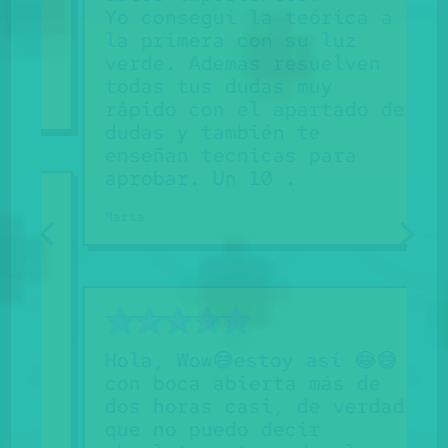
Yo conseguí la teórica a
la primera con su luz
verde. Además resuelven
todas tus dudas muy
rápido con el apartado de
dudas y también te
enseñan tecnicas para
aprobar. Un 10 .
Marta
a
Hola, Wow😅estoy así 😂😅
con boca abierta más de
dos horas casi, de verdad
E
que no puedo decir