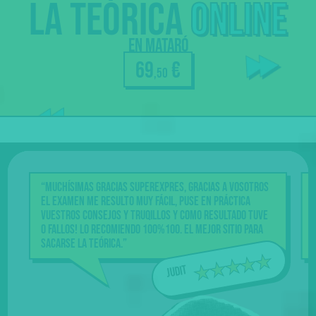
La
teórica
online
Profes
en Mataró
aclaran
69
€
dudas
,50
Nuestra
garantía
“Muchísimas gracias Superexpres, gracias a vosotros
“Una gr
el examen me resulto muy fácil, puse en práctica
La maner
vuestros consejos y truqillos y como resultado tuve
videos t
0 fallos! Lo recomiendo 100%100. El mejor sitio para
amena, 
sacarse la teórica.”
con el 
Judit