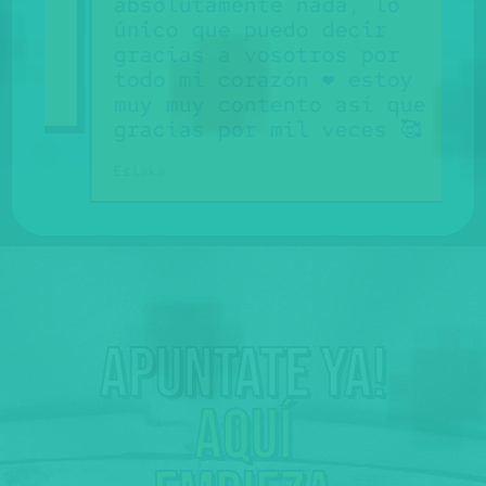
absolutamente nada, lo
único que puedo decir
gracias a vosotros por
todo mi corazón ❤ estoy
muy muy contento así que
gracias por mil veces 🥰
Esiaka
Apuntate ya!
Aquí