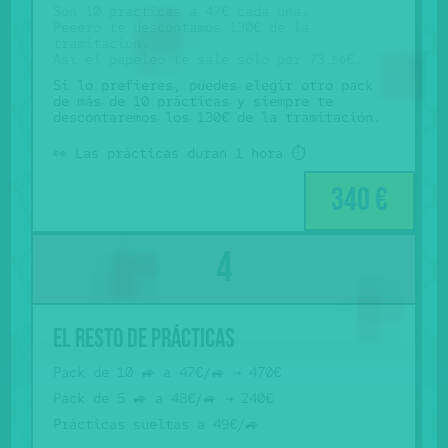
Son 10 prácticas a 47€ cada una.
Peeero te descontamos 130€ de la
tramitación.
Así el papeleo te sale sólo por 73
€.
,50
Si lo prefieres, puedes elegir otro pack
de más de 10 prácticas y siempre te
descontaremos los 130€ de la tramitación.
👀 Las prácticas duran 1 hora ⏱️
340 €
El resto de prácticas
Pack de 10 🚙 a 47€/🚙 → 470€
Pack de 5 🚙 a 48€/🚙 → 240€
Prácticas sueltas a 49€/🚙