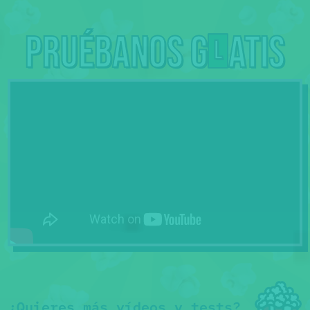
Pruébanos g
atis
L
¿Quieres más vídeos y tests?