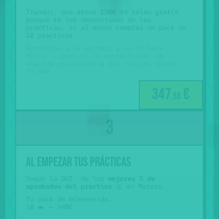
Tranqui, que estos 130€ te salen gratis
porque te los descontamos de las
prácticas, si al menos compras un pack de
10 prácticas.
Aprobarás a la primera y no te hará
falta... pero si lo necesitases, la
segunda convocatoria del teórico serían
73.50€.
347
€
,55
al empezar tus prácticas
Según la DGT, de los
mejores % de
aprobados del práctico
🥇 en Mataró.
Tu pack de bienvenida:
10 🚙 → 340€