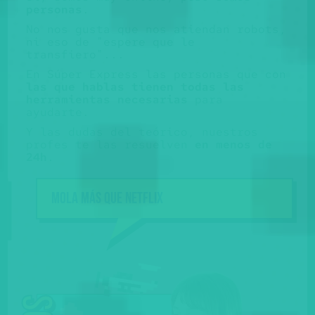
personas
.
No nos gusta que nos atiendan robots,
ni eso de "espere que le
transfiero"...
En Súper Express las personas que con
las que hablas tienen todas las
herramientas necesarias
para
ayudarte.
Y las dudas del teórico, nuestros
profes te las resuelven
en menos de
24h
.
Mola más que NETFLIX