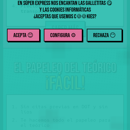
En Súper Express nos encantan las galletitas
😋
Precios
de las prácticas
y las cookies informáticas
transparentes
¿Aceptas que usemos
c
kies
?
🍪
🍪
SABER MÁS
ACEPTA 😊
CONFIGURA ⚙️
RECHAZA
😶
El papeleo del teórico
¡Fácil!
Sin citas previas en DGT y sin
líos
Te hacemos todo el papeleo para
el teórico