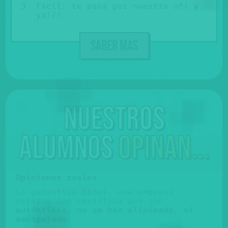
Fácil: te pasa por nuestra ofi y
ya!!!
SABER MÁS
Nuestros
alumnos
opinan...
Opiniones reales.
Lo garantiza Ekomi, una empresa
externa que certifica que son
auténticas, no se han eliminado, ni
manipulado
.