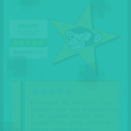
eKomi
THE FEEDBACK
COMPANY
Excelente:
4.9
/
5
07.08.2026
MÁS
El curso es genial! los
vídeos son muy didácticos
M
y te ayudan mucho con
truquillos para recordar
datos importantes.