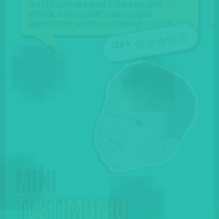
web está súper bien hecho y tienen una súper
vas con 
atención, tanto los profes como el equipo
bueno to
administrativo. Si pudiera les daba más estrellas.”
Lilia A
Mini
testimonio