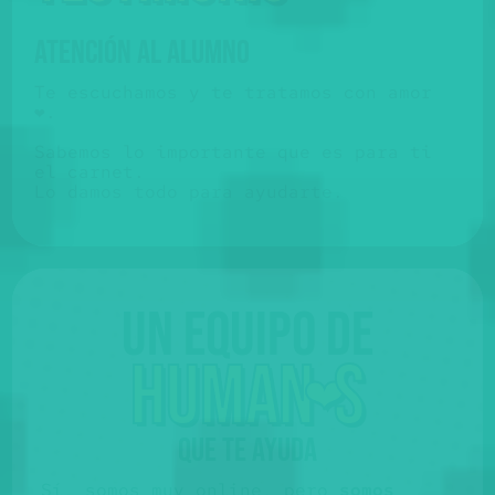
ATENCIÓN AL ALUMNO
Te escuchamos y te tratamos con amor
❤️.
Sabemos lo importante que es para ti
el carnet.
Lo damos todo para ayudarte.
Un equipo de
huma
n
s
❤️
QUE TE AYUDA
Sí, somos muy online, pero
somos