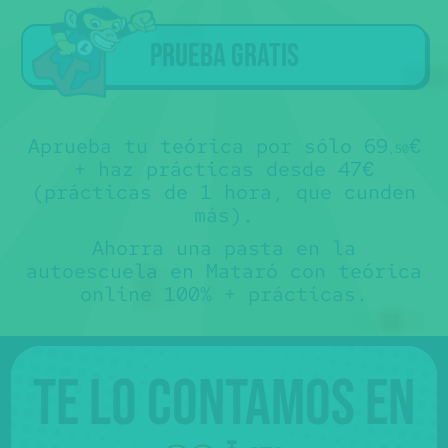
a los alumnos que han hecho la
teórica con Súper Express
.
Sorry
Tú ya tienes la teórica... ojalá nos
🤷‍♂️€
🙏
hubiéramos conocido antes 😊.
Prueba gratis
No te somos de ayuda, pero puedes
contactar directamente con nuestros
colaboradores y preguntarles sus
precios para "sólo prácticas" 💸.
No es que no te los queramos decir,
es que no los sabemos 🤷‍♂️.
Más abajo, verás que hay un mapa con
sus teléfonos.
Aprueba tu teórica por sólo 69
€
,50
+ haz prácticas desde 47€
(prácticas de 1 hora, que cunden
más).
Ahorra una pasta en la
autoescuela en Mataró con teórica
online 100% + prácticas.
Te lo contamos en