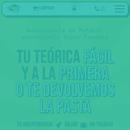
Comprar
Autoescuela en Mataró:
autoescuela Súper Express
Tu teórica
fácil
y a la
primera
69
€
Ahora
Tu curso de teórica online
,50
94
€ Tasas 👮
,05
50€ Reconocimiento médico
347
€
Examen teórico
,55
🩺
203
€ Tramitación 📄
,50
o te devolvemos
Empezar
prácticas
73
€
Examen práctico
La práctica de examen
,50
👀 Esto no lo pagas de golpe
.
Ahora sólo los 69
del curso, más tarde
la pasta
,50
tasas...
Somos online: te preparamos con
vídeos molones + tests + profes que
te resuelven las dudas.
Al aprobar la teórica 🎓 tienes
Tu independencia
Viajar
un trabajo
prácticas 🚗 con nuestras
autoescuelas colaboradoras.
Peeero
sólo podemos ofrecer prácticas