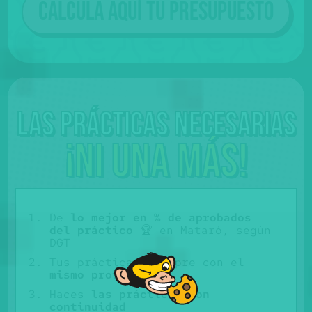
Calcula aquí tu presupuesto
Las prácticas necesarias
¡Ni una más!
De
lo mejor en % de aprobados
del práctico
🏆 en Mataró, según
DGT
Tus prácticas siempre con el
mismo profe
Haces
las prácticas con
continuidad