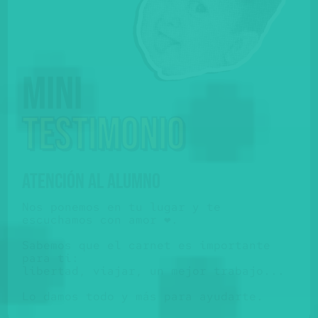
Mini
testimonio
ATENCIÓN AL ALUMNO
Nos ponemos en tu lugar y te
escuchamos con amor ❤️.
Sabemos que el carnet es importante
para ti:
libertad, viajar, un mejor trabajo...
Lo damos todo y más para ayudarte.