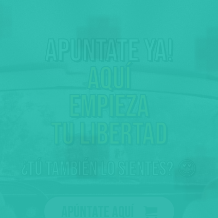
Apuntate ya!
Aquí
empieza
tu libertad
¿tú también lo sientes? 😍
Apúntate aquí