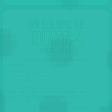
Un equipo de
huma
n
s
❤️
QUE TE AYUDA
Sí, somos muy online, pero
somos
personas
.
No nos gusta que nos atiendan robots,
ni eso de "espere que le
transfiero"...
En Súper Express las personas que con
las que hablas tienen todas las
herramientas necesarias
para
ayudarte.
Y las dudas del teórico, nuestros