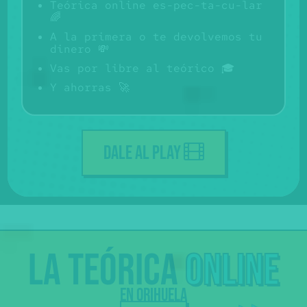
Teórica online es-pec-ta-cu-lar
🌈
A la primera o te devolvemos tu
dinero 💸
Vas por libre al teórico 🎓
Y ahorras 🚀
DALE AL PLAY
La
teórica
online
Sólo
€
69
en Orihuela
,50