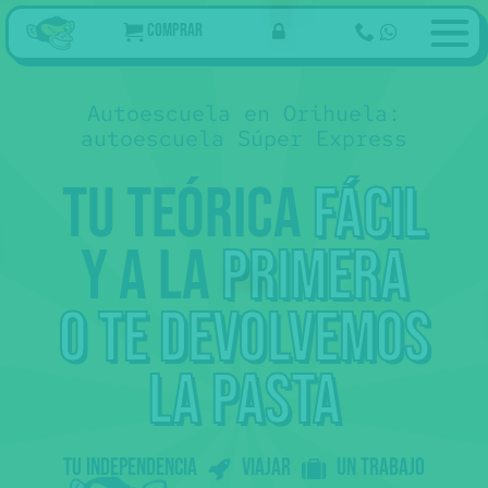
Comprar
Autoescuela en Orihuela:
autoescuela Súper Express
Tu teórica
fácil
y a la
primera
o te devolvemos
la pasta
Tu independencia
Viajar
un trabajo