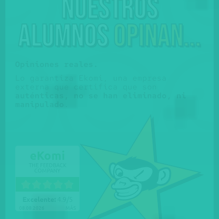
Nuestros
alumnos
opinan...
Opiniones reales.
Lo garantiza Ekomi, una empresa
externa que certifica que son
auténticas, no se han eliminado, ni
manipulado
.
eKomi
THE FEEDBACK
COMPANY
Excelente:
4.9
/
5
08.08.2026
MÁS