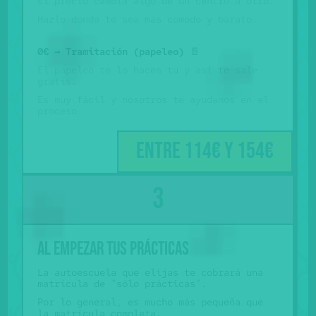
El precio cambia algo de un centro a otro.
Hazlo donde te sea más cómodo y barato.
0€ → Tramitación (papeleo)
📄
El papeleo te lo haces tú y así te sale
gratis.
Es muy fácil y nosotros te ayudamos en el
proceso.
Entre 114€ y 154€
Al empezar tus prácticas
La autoescuela que elijas te cobrará una
matrícula de "sólo prácticas".
Por lo general, es mucho más pequeña que
la matrícula completa.