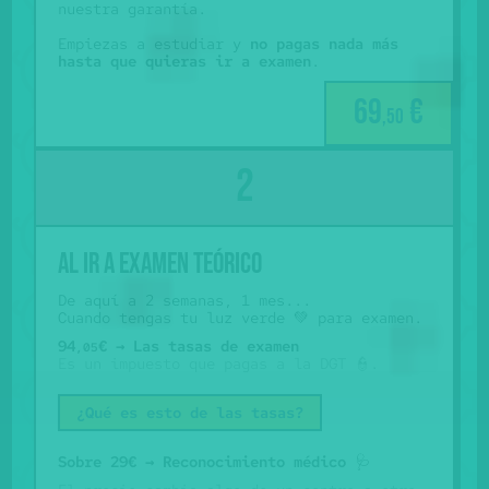
nuestra garantía.
Empiezas a estudiar y
no pagas nada más
hasta que quieras ir a examen
.
69
€
,50
Al ir a examen teórico
De aquí a 2 semanas, 1 mes...
Cuando tengas tu luz verde 💚 para examen.
94
€ → Las tasas de examen
,05
Es un impuesto que pagas a la DGT 👮.
¿Qué es esto de las tasas?
Sobre 29€ → Reconocimiento médico
🩺