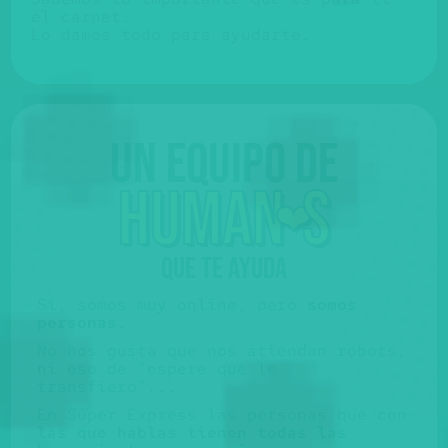
el carnet.
Lo damos todo para ayudarte.
Un equipo de
huma
n
s
❤️
QUE TE AYUDA
Sí, somos muy online, pero
somos
personas
.
No nos gusta que nos atiendan robots,
ni eso de "espere que le
transfiero"...
En Súper Express las personas que con
las que hablas tienen todas las