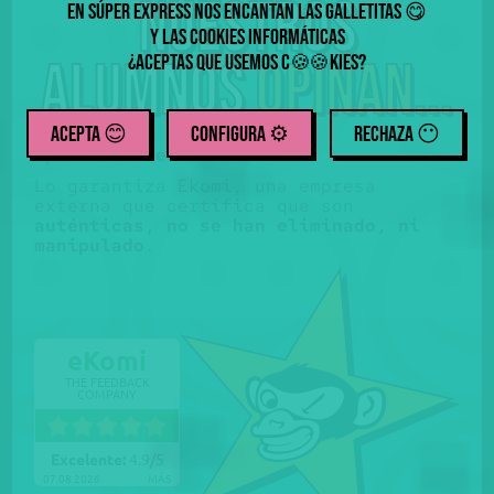
Nuestros
En Súper Express nos encantan las galletitas
😋
y las cookies informáticas
¿Aceptas que usemos
c
kies
?
alumnos
opinan...
🍪
🍪
ACEPTA 😊
CONFIGURA ⚙️
RECHAZA
😶
Opiniones reales.
Lo garantiza Ekomi, una empresa
externa que certifica que son
auténticas, no se han eliminado, ni
manipulado
.
eKomi
THE FEEDBACK
COMPANY
Excelente:
4.9
/
5
07.08.2026
MÁS