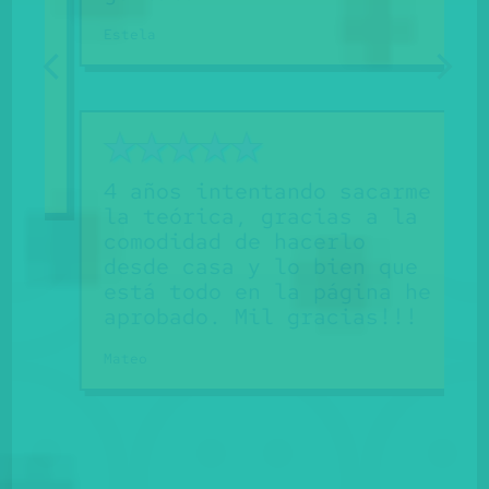
R
Estela
m
a
a
A
!
4 años intentando sacarme
la teórica, gracias a la
comodidad de hacerlo
desde casa y lo bien que
está todo en la página he
aprobado. Mil gracias!!!
Mateo