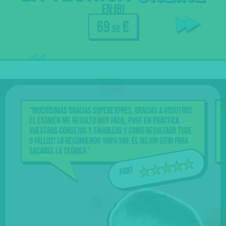
Profes
en Ibi
resuelven
69
€
tus dudas
,50
Nuestra
garantía
“Muchísimas gracias Superexpres, gracias a vosotros
“Una
el examen me resulto muy fácil, puse en práctica
La m
vuestros consejos y truqillos y como resultado tuve
vide
0 fallos! Lo recomiendo 100%100. El mejor sitio para
amen
sacarse la teórica.”
con 
Judit