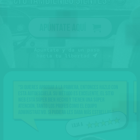
¿tú también lo sientes? 😍
Apúntate aquí
Apúntate y da un paso
hacia tu libertad
“Si quieres aprobar a la primera, entonces hazlo con
“En 
esta Autoescuela. Su método es excelente, el sitio
atenc
web está súper bien hecho y tienen una súper
vas c
atención, tanto los profes como el equipo
buen
administrativo. Si pudiera les daba más estrellas.”
Lilia A