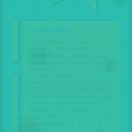
Los vídeos son muy
S
amenos, divertidos y,
m
sobre todo, educativos.
e
Están actualizadísimos y
o
de verdad, los trucos y
.
el tono ayudan a
b
memorizar las aburridas
a
tablas y los ADAS, por
M
ejemplo. En mi caso, que
soy una ansias, me he
puesto los vídeos a
velocidad x1,5 y, en los
que dejaba, a x1,75 y
genial!