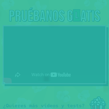
Pruébanos g
atis
L
¿Quieres más vídeos y tests?