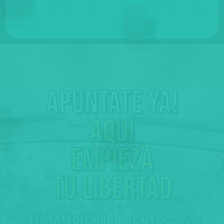
Apuntate ya!
Aquí
empieza
tu libertad