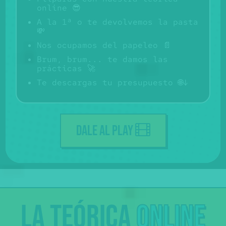
online 😎
A la 1ª o te devolvemos la pasta
💸
Nos ocupamos del papeleo 📄
Brum, brum... te damos las
prácticas 🚀
Te descargas tu presupuesto 🌐↓️
DALE AL PLAY
La
teórica
online