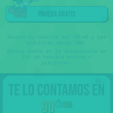
a los alumnos que han hecho la
teórica con Súper Express
.
Sorry
Tú ya tienes la teórica... ojalá nos
🤷‍♂️€
🙏
hubiéramos conocido antes 😊.
Prueba gratis
No te somos de ayuda, pero puedes
contactar directamente con nuestros
colaboradores y preguntarles sus
precios para "sólo prácticas" 💸.
No es que no te los queramos decir,
es que no los sabemos 🤷‍♂️.
Más abajo, verás que hay un mapa con
sus teléfonos.
Sácate tu teórica por 69
€ y haz
,50
prácticas desde 30€.
Ahorra pasta en la autoescuela en
Ibi de teórica online +
prácticas.
Te lo contamos en
90
seg