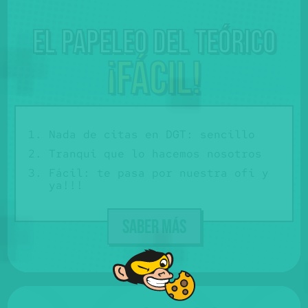
El papeleo del teórico
¡Fácil!
Nada de citas en DGT: sencillo
Tranqui que lo hacemos nosotros
Fácil: te pasa por nuestra ofi y
ya!!!
SABER MÁS