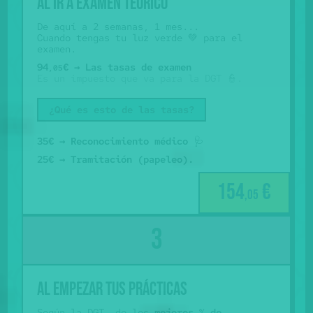
Al ir a examen teórico
De aquí a 2 semanas, 1 mes...
Cuando tengas tu luz verde 💚 para el
examen.
94
€ → Las tasas de examen
,05
Es un impuesto que va para la DGT 👮.
¿Qué es esto de las tasas?
35€ → Reconocimiento médico
🩺
25€ → Tramitación (papeleo).
154
€
,05
al empezar tus prácticas
Según la DGT, de los
mejores % de