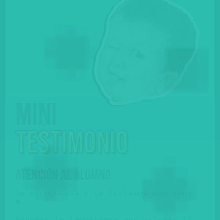
Mini
testimonio
ATENCIÓN AL ALUMNO
Te escuchamos y te tratamos con amor
❤️.
Sabemos lo importante que es para ti