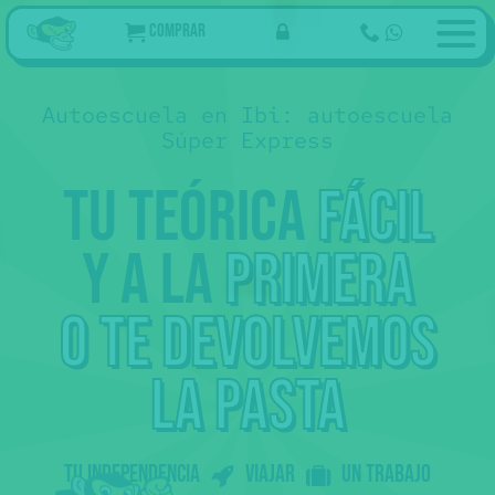
Comprar
Autoescuela en Ibi: autoescuela
Súper Express
Tu teórica
fácil
y a la
primera
69
€
Ahora
Tu curso de teórica online
,50
94
€ Tasas 👮
,05
35€ Reconocimiento médico
154
€
Examen teórico
,05
🩺
25€ Tramitación 📄
o te devolvemos
Empezar
prácticas
40 €
Examen práctico
La práctica de examen
👀 Esto no lo pagas de golpe
.
Ahora sólo los 69
del curso, más tarde
la pasta
,50
tasas...
Somos online: te preparamos con
vídeos molones + tests + profes que
te resuelven las dudas.
Al aprobar la teórica 🎓 tienes
Tu independencia
Viajar
un trabajo
prácticas 🚗 con nuestras
autoescuelas colaboradoras.
Peeero
sólo podemos ofrecer prácticas