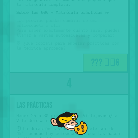
la matrícula completa.
Sobre los 60€ →
Matrícula prácticas
🚙
Los precios pueden cambiar de una
autoescuela a otra.
Para saber exactamente cuánto será, puedes
llamar a varias autoescuelas y comparar:
💬 ¿Qué cobráis para empezar prácticas con
la teórica aprobada?
??? 🤷‍♂️€
Las prácticas
Hacer 25 o 30 prácticas en Villajoyosa/La
Vila Joiosa no es nada raro.
⏱️ La duración más habitual suele ser de
45', aunque hay autoescuelas que las hacen