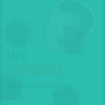
Mini
testimonio
ATENCIÓN AL ALUMNO
Nos ponemos en tu lugar y te
escuchamos con amor ❤️.