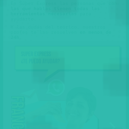
En Súper Express las personas que con
las que hablas tienen todas las
herramientas necesarias
para
ayudarte.
Y las dudas del teórico, nuestros
profes te las resuelven
en menos de
24h
.
Super Express
¿Te puedo ayudar?
Francine