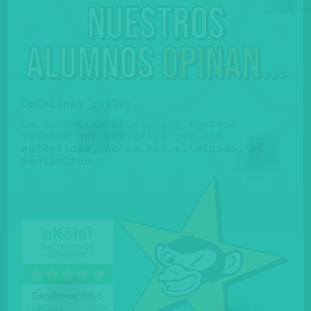
Nuestros
alumnos
opinan...
Opiniones reales.
Lo garantiza Ekomi, una empresa
externa que certifica que son
auténticas, no se han eliminado, ni
manipulado
.
eKomi
THE FEEDBACK
COMPANY
Excelente:
4.9
/
5
07.08.2026
MÁS