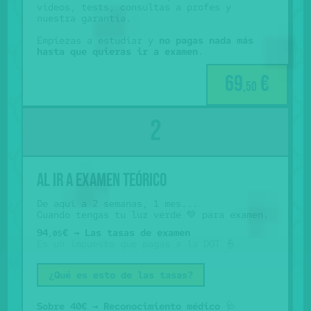
vídeos, tests, consultas a profes y
nuestra garantía.
Empiezas a estudiar y
no pagas nada más
hasta que quieras ir a examen
.
69
€
,50
Al ir a examen teórico
De aquí a 2 semanas, 1 mes...
Cuando tengas tu luz verde 💚 para examen.
94
€ → Las tasas de examen
,05
Es un impuesto que pagas a la DGT 👮.
¿Qué es esto de las tasas?
Sobre 40€ → Reconocimiento médico
🩺