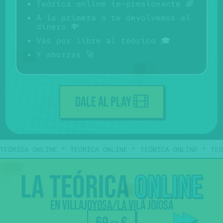
Teórica online im-presionante 🌈
A la primera o te devolvemos el
dinero 💸
Vas por libre al teórico 🎓
Y ahorras 🚀
DALE AL PLAY
La
teórica
online
Sólo
€
69
en Villajoyosa/La Vila Joiosa
,50