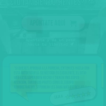
¿tú también lo sientes? 😍
Apúntate aquí
Apúntate y da un paso
hacia tu libertad
“Si quieres aprobar a la primera, entonces hazlo con
esta Autoescuela. Su método es excelente, el sitio
web está súper bien hecho y tienen una súper
atención, tanto los profes como el equipo
administrativo. Si pudiera les daba más estrellas.”
Lilia A