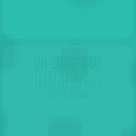
Sabemos que el carnet es importante
para ti:
libertad, viajar, un mejor trabajo...
Lo damos todo y más para ayudarte.
Un equipo de
huma
n
s
❤️
QUE TE AYUDA
Sí, somos muy online, pero
somos
personas
.
No nos gusta que nos atiendan robots,
ni eso de "espere que le
transfiero"...