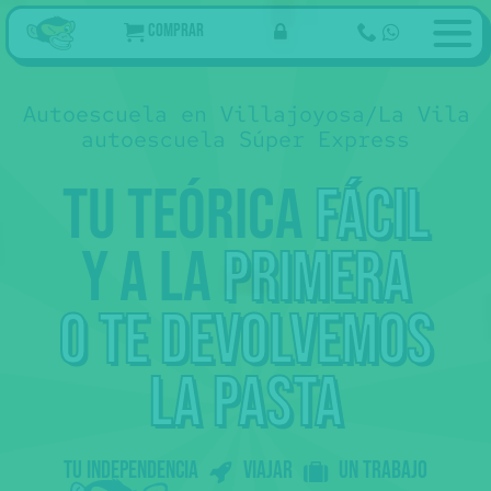
Comprar
Autoescuela en Villajoyosa/La Vila 
autoescuela Súper Express
Tu teórica
fácil
y a la
primera
o te devolvemos
la pasta
Tu independencia
Viajar
un trabajo