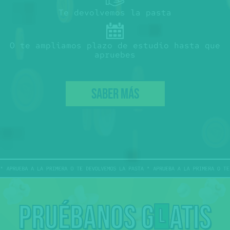
Te devolvemos la pasta
O te ampliamos plazo de estudio hasta que
apruebes
SABER MÁS
Pruébanos g
atis
L