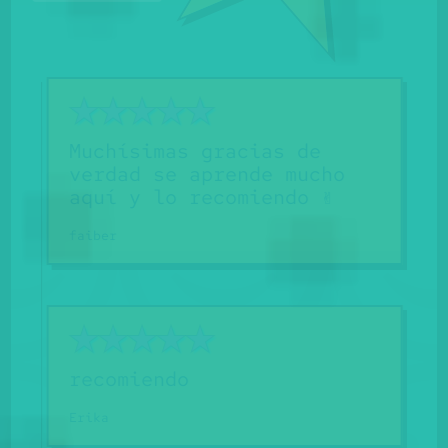
Muchísimas gracias de
E
verdad se aprende mucho
T
aquí y lo recomiendo ✌️
d
A
faiber
c
c
e
D
s
a
recomiendo
S
¡
Erika
Be