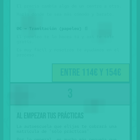
El precio cambia algo de un centro a otro.
Hazlo donde te sea más cómodo y barato.
0€ → Tramitación (papeleo)
📄
El papeleo te lo haces tú y así te sale
gratis.
Es muy fácil y nosotros te ayudamos en el
proceso.
Entre 114€ y 154€
Al empezar tus prácticas
La autoescuela que elijas te cobrará una
matrícula de "sólo prácticas".
Por lo general, es mucho más pequeña que