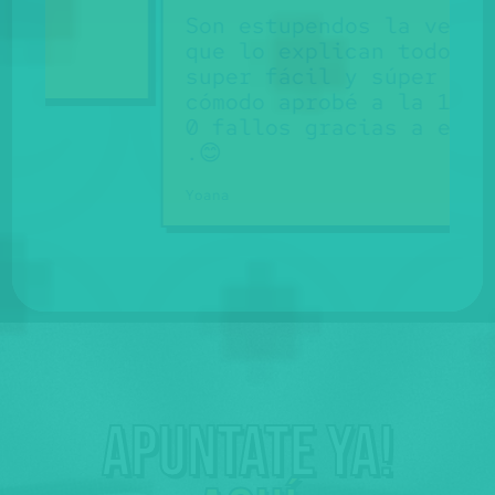
Son estupendos la verdad
que lo explican todo
super fácil y súper
cómodo aprobé a la 1° con
0 fallos gracias a ellos
.😊
Yoana
Apuntate ya!