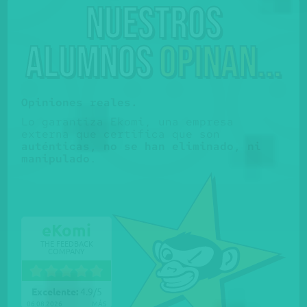
Nuestros
alumnos
opinan...
Opiniones reales.
Lo garantiza Ekomi, una empresa
externa que certifica que son
auténticas, no se han eliminado, ni
manipulado
.
eKomi
THE FEEDBACK
COMPANY
Excelente:
4.9
/
5
06.08.2026
MÁS