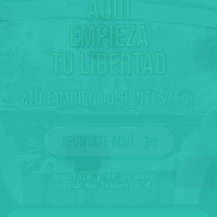
Aquí
empieza
tu libertad
¿tú también lo sientes? 😍
Apúntate aquí
Apúntate y da un paso
hacia tu libertad