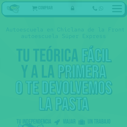
Comprar
Autoescuela en Chiclana de la Front
autoescuela Súper Express
Tu teórica
fácil
y a la
primera
o te devolvemos
la pasta
Tu independencia
Viajar
un trabajo