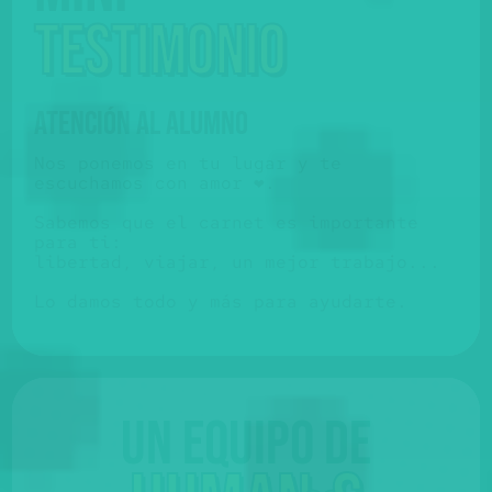
testimonio
ATENCIÓN AL ALUMNO
Nos ponemos en tu lugar y te
escuchamos con amor ❤️.
Sabemos que el carnet es importante
para ti:
libertad, viajar, un mejor trabajo...
Lo damos todo y más para ayudarte.
Un equipo de