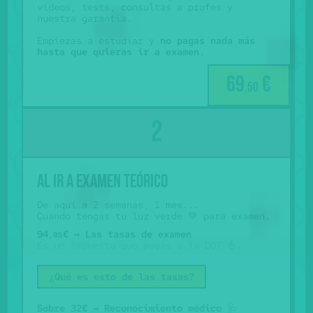
vídeos, tests, consultas a profes y
nuestra garantía.
Empiezas a estudiar y
no pagas nada más
hasta que quieras ir a examen
.
69
€
,50
Al ir a examen teórico
De aquí a 2 semanas, 1 mes...
Cuando tengas tu luz verde 💚 para examen.
94
€ → Las tasas de examen
,05
Es un impuesto que pagas a la DGT 👮.
¿Qué es esto de las tasas?
Sobre 32€ → Reconocimiento médico
🩺