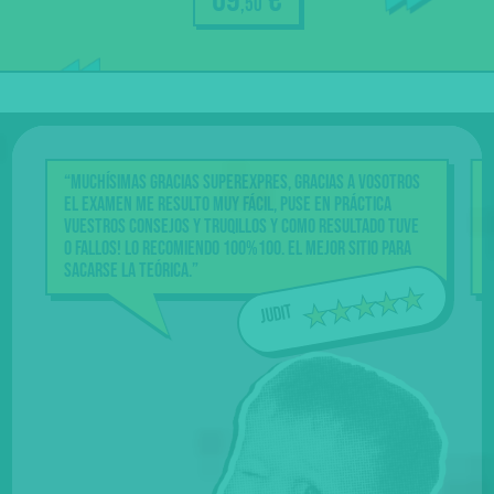
69
€
dudas
,50
Nuestra
garantía
“Muchísimas gracias Superexpres, gracias a vosotros
el examen me resulto muy fácil, puse en práctica
vuestros consejos y truqillos y como resultado tuve
0 fallos! Lo recomiendo 100%100. El mejor sitio para
sacarse la teórica.”
Judit