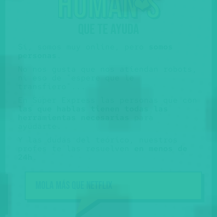
huma
n
s
❤️
QUE TE AYUDA
Sí, somos muy online, pero
somos
personas
.
No nos gusta que nos atiendan robots,
ni eso de "espere que le
transfiero"...
En Súper Express las personas que con
las que hablas tienen todas las
herramientas necesarias
para
ayudarte.
Y las dudas del teórico, nuestros
profes te las resuelven
en menos de
24h
.
Mola más que NETFLIX