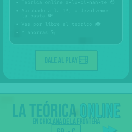
Teórica online a-lu-ci-nan-te 😍
Aprobado a la 1ª, o devolvemos
la pasta 💸
Vas por libre al teórico 🎓
Y ahorras 🚀
DALE AL PLAY
La
teórica
online
Profes
en Chiclana de la Frontera
resuelven