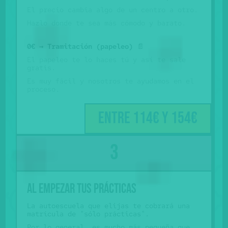
El precio cambia algo de un centro a otro.
Hazlo donde te sea más cómodo y barato.
0€ → Tramitación (papeleo)
📄
El papeleo te lo haces tú y así te sale
gratis.
Es muy fácil y nosotros te ayudamos en el
proceso.
Entre 114€ y 154€
Al empezar tus prácticas
La autoescuela que elijas te cobrará una
matrícula de "sólo prácticas".
Por lo general, es mucho más pequeña que