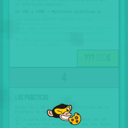
la matrícula completa.
De 10€ a 100€ →
Matrícula prácticas
🚙
Los precios pueden cambiar de una
autoescuela a otra.
Para saber exactamente cuánto será, puedes
llamar a varias autoescuelas y comparar:
💬 ¿Qué cobráis para empezar prácticas con
la teórica aprobada?
??? 🤷‍♂️€
Las prácticas
Hacer 25 o 30 prácticas en Chiclana de la
Frontera no es nada raro.
⏱️ La duración más habitual suele ser de
45', aunque hay autoescuelas que las hacen