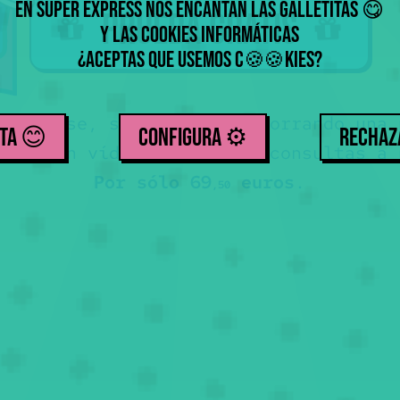
En Súper Express nos encantan las galletitas
😋
Prueba gratis
y las cookies informáticas
¿Aceptas que usemos
c
kies
?
🍪
🍪
r a clase, sin libro, y ahorrando una 
TA 😊
CONFIGURA ⚙️
RECHA
rica con vídeos + tests + consultas a 
Por sólo 69
euros
.
,50