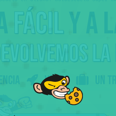
ca
fácil
y a 
devolvemos
la
encia
Viajar
un t