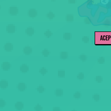
Sin i
ACEP
Tu teó