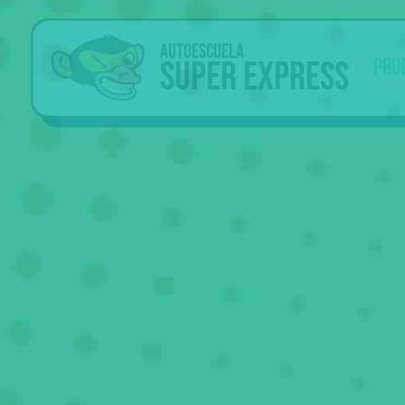
Autoescuela
Super Express
Pru