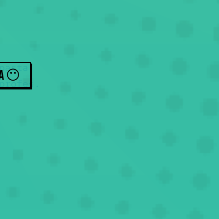
pasta.
ZA
😶
profes.