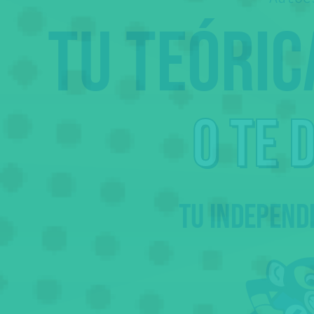
Tu teóri
o te 
Tu independ