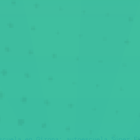
scuela en Girona:
autoescuela Súper E