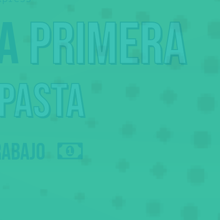
la
primera
 pasta
rabajo