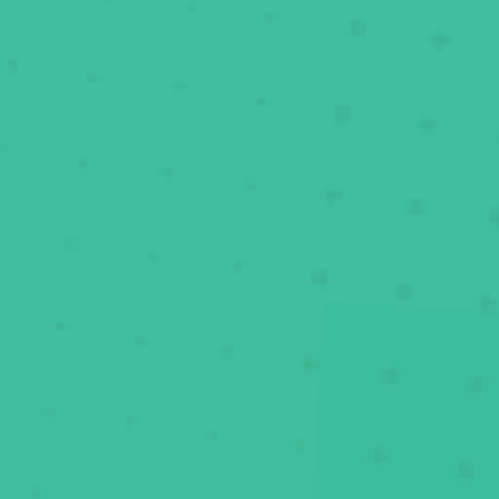
Al aprobar la teórica 🎓 tienes prácticas 🚗 con
nuestras autoescuelas colaboradoras.
Peeero
sólo podemos ofrecer prácticas a los alumnos
que han hecho la teórica con Súper Express
.
Sorry
Tú ya tienes la teórica... ojalá nos hubiéramos
🤷‍♂️€
conocido antes 😊.
🙏
No te somos de ayuda, pero puedes contactar
directamente con nuestros colaboradores y
preguntarles sus precios para "sólo prácticas" 💸.
No es que no te los queramos decir, es que no los
sabemos 🤷‍♂️.
Más abajo, verás que hay un mapa con sus teléfonos.