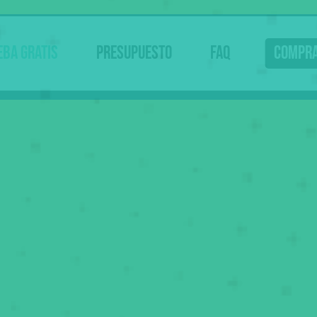
eba gratis
Presupuesto
FAQ
Compr
Ahora
69
€
Tu curso de teórica online
,50
94
€ Tasas 👮
,05
Examen teórico
199
€
55€ Reconocimiento médico 🩺
,05
50€ Tramitación 📄
Empezar prácticas
Examen práctico
42
€
La práctica de examen
,35
👀 Esto no lo pagas de golpe
.
Ahora sólo los 69
del curso, más tarde tasas...
,50
Somos online: te preparamos con vídeos molones +
tests + profes que te resuelven las dudas.