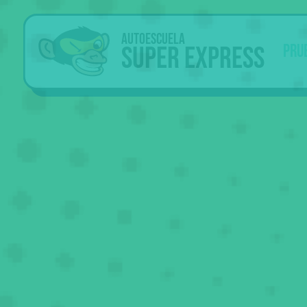
Autoescuela
Super Express
Pru