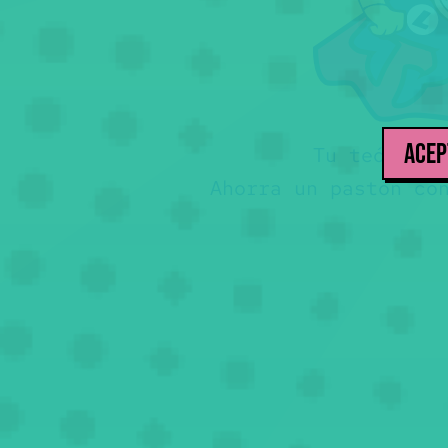
ACEP
Tu teórica 
Ahorra un pastón co