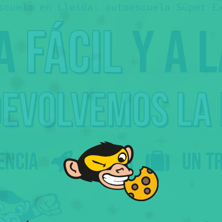
scuela en Lleida: autoescuela Súper E
ca
fácil
y a 
devolvemos
la
encia
Viajar
un t