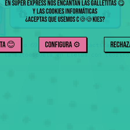
En Súper Express nos encantan las galletitas
😋
Prueba gratis
y las cookies informáticas
¿Aceptas que usemos
c
kies
?
🍪
🍪
TA 😊
CONFIGURA ⚙️
RECHA
por sólo 69
euros Las prácticas desd
,50
n la autoescuela en Lleida con teórico