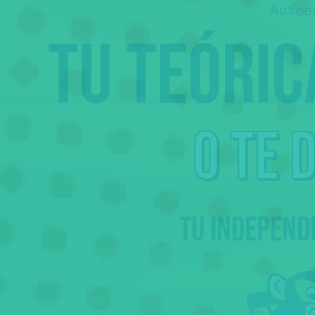
Autoe
Tu teóri
o te 
Tu independ