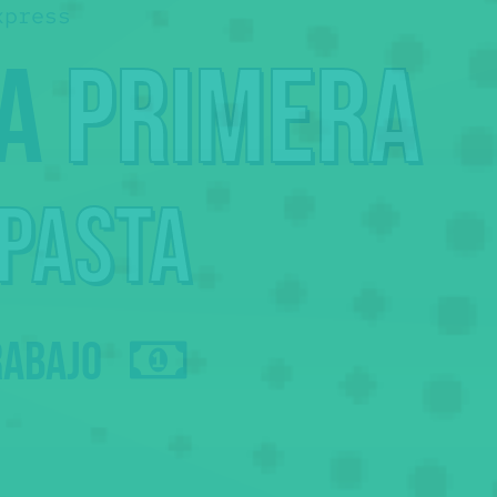
xpress
la
primera
 pasta
rabajo