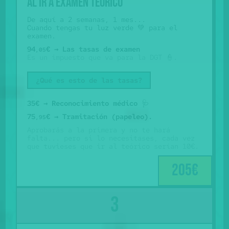
Al ir a examen teórico
De aquí a 2 semanas, 1 mes...
Cuando tengas tu luz verde 💚 para el
examen.
94
€ → Las tasas de examen
,05
Es un impuesto que va para la DGT 👮.
¿Qué es esto de las tasas?
35€ → Reconocimiento médico
🩺
75
€ → Tramitación (papeleo).
,95
Aprobarás a la primera y no te hará
falta... pero si lo necesitases, cada vez
que tuvieses que ir al teórico serían 10€.
205€