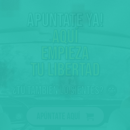
Apuntate ya!
Aquí
empieza
tu libertad
¿tú también lo sientes? 😍
Apúntate aquí