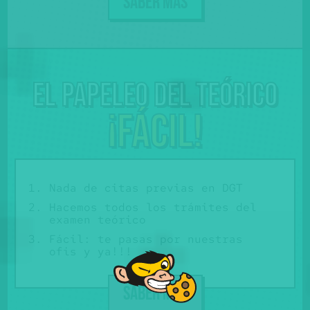
SABER MÁS
El papeleo del teórico
¡Fácil!
Nada de citas previas en DGT
Hacemos todos los trámites del
examen teórico
Fácil: te pasas por nuestras
ofis y ya!!!
SABER MÁS