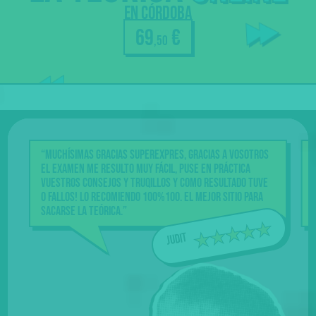
Profes
en Córdoba
resuelven
69
€
dudas
,50
Nuestra
garantía
“Muchísimas gracias Superexpres, gracias a vosotros
el examen me resulto muy fácil, puse en práctica
vuestros consejos y truqillos y como resultado tuve
0 fallos! Lo recomiendo 100%100. El mejor sitio para
sacarse la teórica.”
Judit