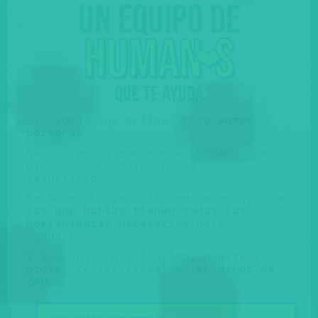
Un equipo de
huma
n
s
❤️
QUE TE AYUDA
Sí, somos muy online, pero
somos
personas
.
No nos gusta que nos atiendan robots,
ni eso de "espere que le
transfiero"...
En Súper Express las personas que con
las que hablas tienen todas las
herramientas necesarias
para
ayudarte.
Y las dudas del teórico, nuestros
profes te las resuelven
en menos de
24h
.