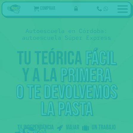
Comprar
Autoescuela en Córdoba:
autoescuela Súper Express
Tu teórica
fácil
y a la
primera
69
€
Ahora
Tu curso de teórica online
,50
94
€ Tasas 👮
,05
35€ Reconocimiento médico
205 €
Examen teórico
🩺
75
€ Tramitación 📄
,95
o te devolvemos
Empezar
prácticas
43 €
Examen práctico
La práctica de examen
👀 Esto no lo pagas de golpe
.
Ahora sólo los 69
del curso, más tarde
la pasta
,50
tasas...
Somos online: te preparamos con
vídeos molones + tests + profes que
te resuelven las dudas.
Al aprobar la teórica 🎓 tienes
Tu independencia
Viajar
un trabajo
prácticas 🚗 con nuestras
autoescuelas colaboradoras.
Peeero
sólo podemos ofrecer prácticas