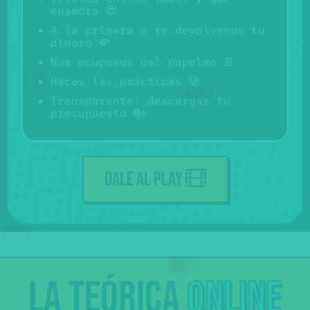
enamora 😍
A la primera o te devolvemos tu
dinero 💸
Nos ocupamos del papeleo 📄
Haces las prácticas 🚀
Transparente: descargas tu
presupuesto 🌐↓
DALE AL PLAY
La
teórica
online