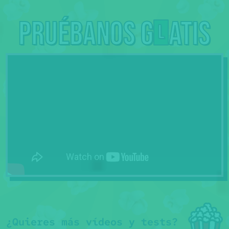
Pruébanos g
atis
L
¿Quieres más vídeos y tests?