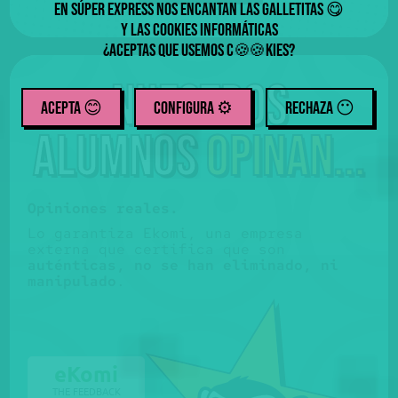
En Súper Express nos encantan las galletitas
😋
y las cookies informáticas
¿Aceptas que usemos
c
kies
?
🍪
🍪
Nuestros
ACEPTA 😊
CONFIGURA ⚙️
RECHAZA
😶
alumnos
opinan...
Opiniones reales.
Lo garantiza Ekomi, una empresa
externa que certifica que son
auténticas, no se han eliminado, ni
manipulado
.
eKomi
THE FEEDBACK