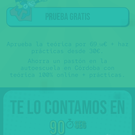
a los alumnos que han hecho la
teórica con Súper Express
.
Sorry
Tú ya tienes la teórica... ojalá nos
🤷‍♂️€
🙏
hubiéramos conocido antes 😊.
Prueba gratis
No te somos de ayuda, pero puedes
contactar directamente con nuestros
colaboradores y preguntarles sus
precios para "sólo prácticas" 💸.
No es que no te los queramos decir,
es que no los sabemos 🤷‍♂️.
Más abajo, verás que hay un mapa con
sus teléfonos.
Aprueba la teórica por 69
€ + haz
,50
prácticas desde 30€.
Ahorra un pastón en la
autoescuela en Córdoba con
teórica 100% online + prácticas.
Te lo contamos en
90
seg