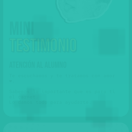
Mini
testimonio
ATENCIÓN AL ALUMNO
Te escuchamos y te tratamos con amor
❤️.
Sabemos lo importante que es para ti
el carnet.
Lo damos todo para ayudarte.