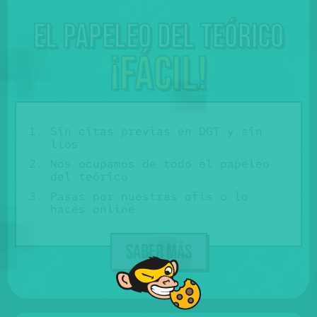
El papeleo del teórico
¡Fácil!
Sin citas previas en DGT y sin
líos
Nos ocupamos de todo el papeleo
del teórico
Pasas por nuestras ofis o lo
haces online
SABER MÁS