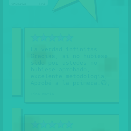
09.08.2026
MÁS
La verdad infinitas
Gracias, si no hubiese
sido por ustedes no
hubiese aprobado,
excelente metodología,
Aprobé a la primera.😃,
Lina María
F