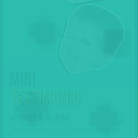
Mini
testimonio
ATENCIÓN AL ALUMNO
Te escuchamos y te tratamos con amor
❤️.