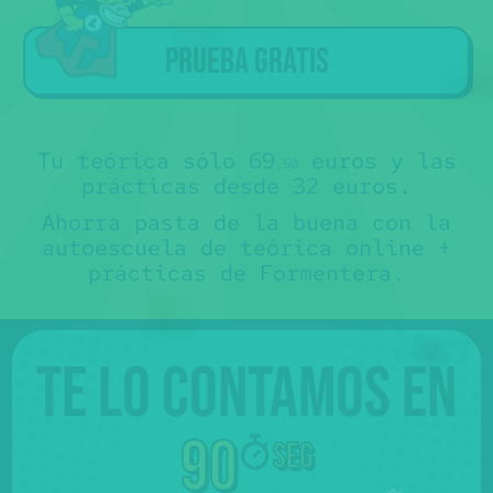
a los alumnos que han hecho la
teórica con Súper Express
.
Sorry
Tú ya tienes la teórica... ojalá nos
🤷‍♂️€
🙏
hubiéramos conocido antes 😊.
Prueba gratis
No te somos de ayuda, pero puedes
contactar directamente con nuestros
colaboradores y preguntarles sus
precios para "sólo prácticas" 💸.
No es que no te los queramos decir,
es que no los sabemos 🤷‍♂️.
Más abajo, verás que hay un mapa con
sus teléfonos.
Tu teórica sólo 69
euros y las
,50
prácticas desde 32 euros.
Ahorra pasta de la buena con la
autoescuela de teórica online +
prácticas de Formentera.
Te lo contamos en
90
seg