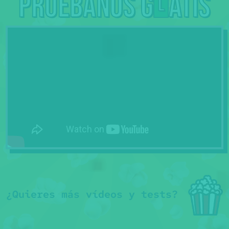
Pruébanos g
atis
L
¿Quieres más vídeos y tests?