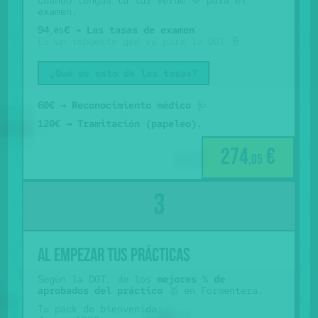
Cuando tengas tu luz verde 💚 para el
examen.
94
€ → Las tasas de examen
,05
Es un impuesto que va para la DGT 👮.
¿Qué es esto de las tasas?
60€ → Reconocimiento médico
🩺
120€ → Tramitación (papeleo).
274
€
,05
al empezar tus prácticas
Según la DGT, de los
mejores % de
aprobados del práctico
🥇 en Formentera.
Tu pack de bienvenida: