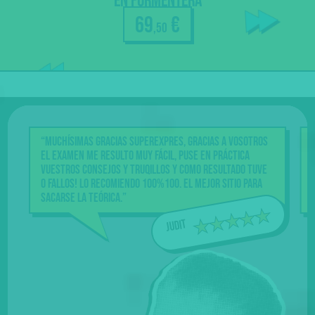
en Formentera
resuelven
69
€
dudas
,50
Nuestra
garantía
“Muchísimas gracias Superexpres, gracias a vosotros
“U
el examen me resulto muy fácil, puse en práctica
La
vuestros consejos y truqillos y como resultado tuve
vi
0 fallos! Lo recomiendo 100%100. El mejor sitio para
am
sacarse la teórica.”
co
Judit