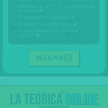
Apruebas a la 1ª o te devolvemos
la pasta 💸
Te hacemos el papeleo 📄
Te damos las prácticas 🚙
Tu presupuesto al momento,
¡fácil! 🌐↓
DALE AL PLAY
La
teórica
online
Profes