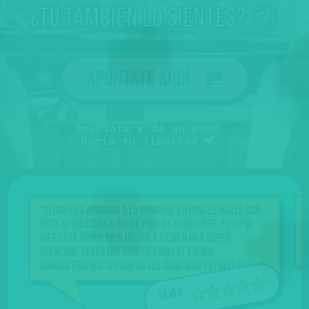
¿tú también lo sientes? 😍
Apúntate aquí
Apúntate y da un paso
hacia tu libertad
“Si quieres aprobar a la primera, entonces hazlo con
“E
esta Autoescuela. Su método es excelente, el sitio
at
web está súper bien hecho y tienen una súper
va
atención, tanto los profes como el equipo
bu
administrativo. Si pudiera les daba más estrellas.”
Lilia A