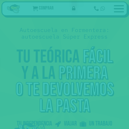
Comprar
Autoescuela en Formentera:
autoescuela Súper Express
Tu teórica
fácil
y a la
primera
69
€
Ahora
Tu curso de teórica online
,50
94
€ Tasas 👮
,05
60€ Reconocimiento médico
274
€
Examen teórico
,05
🩺
120€ Tramitación 📄
o te devolvemos
Empezar
prácticas
36 €
Examen práctico
La práctica de examen
👀 Esto no lo pagas de golpe
.
Ahora sólo los 69
del curso, más tarde
la pasta
,50
tasas...
Somos online: te preparamos con
vídeos molones + tests + profes que
te resuelven las dudas.
Al aprobar la teórica 🎓 tienes
Tu independencia
Viajar
un trabajo
prácticas 🚗 con nuestras
autoescuelas colaboradoras.
Peeero
sólo podemos ofrecer prácticas