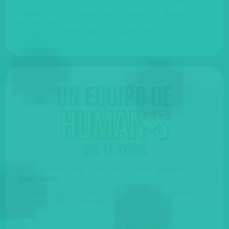
Sabemos lo importante que es para ti
el carnet.
Lo damos todo para ayudarte.
Un equipo de
huma
n
s
❤️
QUE TE AYUDA
Sí, somos muy online, pero
somos
personas
.
No nos gusta que nos atiendan robots,
ni eso de "espere que le
transfiero"...
En Súper Express las personas que con