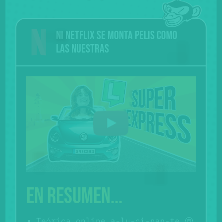
Ni Netflix se monta pelis como
las nuestras
En resumen...
Teórica online a-lu-ci-nan-te 🤩