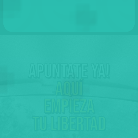
Apuntate ya!
Aquí
empieza
tu libertad