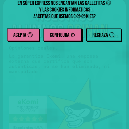
En Súper Express nos encantan las galletitas
😋
Nuestros
y las cookies informáticas
¿Aceptas que usemos
c
kies
?
🍪
🍪
alumnos
opinan...
ACEPTA 😊
CONFIGURA ⚙️
RECHAZA
😶
Opiniones reales.
Lo garantiza Ekomi, una empresa
externa que certifica que son
auténticas, no se han eliminado, ni
manipulado
.
eKomi
THE FEEDBACK
COMPANY
Excelente:
4.9
/
5