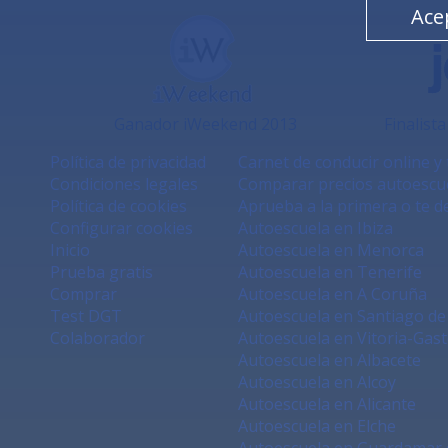
Ace
Ganador iWeekend 2013
Finalist
Política de privacidad
Carnet de conducir online y 
Condiciones legales
Comparar precios autoescu
Política de cookies
Aprueba a la primera o te d
Configurar cookies
Autoescuela en Ibiza
Inicio
Autoescuela en Menorca
Prueba gratis
Autoescuela en Tenerife
Comprar
Autoescuela en A Coruña
Test DGT
Autoescuela en Santiago d
Colaborador
Autoescuela en Vitoria-Gast
Autoescuela en Albacete
Autoescuela en Alcoy
Autoescuela en Alicante
Autoescuela en Elche
Autoescuela en Guardamar 