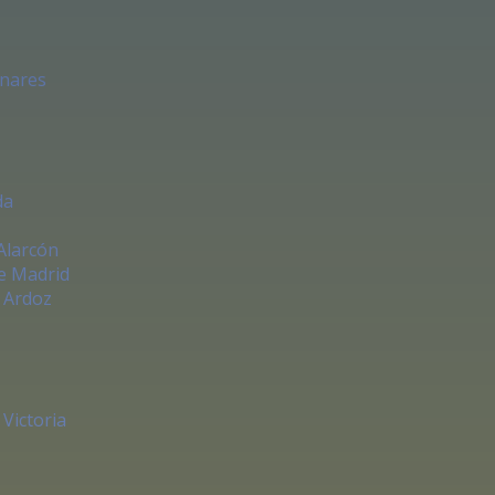
enares
da
Alarcón
e Madrid
 Ardoz
Victoria