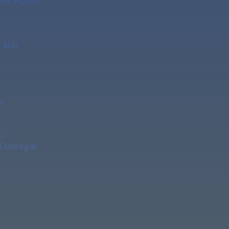
e Mar
o
s
 Llobregat
a