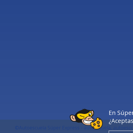
En Súper
¿Acepta
©Autoescuela Súper Express - autoescuela, autoescu