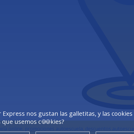
 Express nos gustan las galletitas, y las cookies
s que usemos c
kies?
🍪🍪
ela online, promociones autoescuela, descuentos autoescu