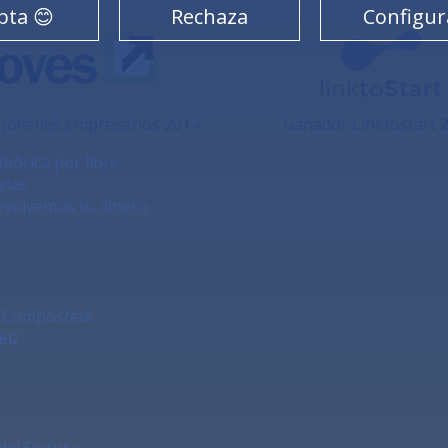
pta 😊
Rechaza
Configur
a Jóvenes Empresarios 2014
Ganador Linktostart 
teórica por libre
elas
evolvemos tu dinero
e Compostela
eiz
del Segura