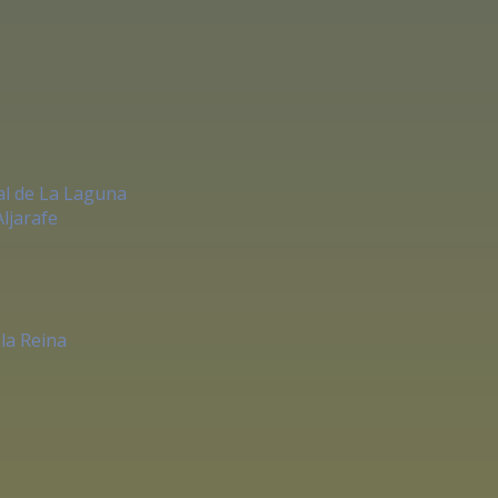
al de La Laguna
ljarafe
la Reina