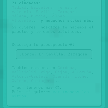
71 ciudades
:
Madrid
,
Barcelona
,
Tenerife
,
Valencia
,
Sevilla
,
Zaragoza
,
Málaga
,
Murcia
,
Bilbao
,
Alicante
...
y muuuchos sitios más
.
Si quieres, nosotros te hacemos el
papeleo y te damos prácticas.
Descarga tu presupuesto
🌐↓
También estamos en
Córdoba
,
Valladolid
,
Vigo
,
Gijón
,
A Coruña
,
Vitoria-Gasteiz
,
Granada
,
Elche
,
Oviedo
,
Cartagena
...
Y aún tenemos más 😊.
Pulsa si quieres
ver tooodos los
sitios
.