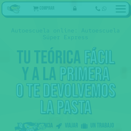
Comprar
Autoescuela online: Autoescuela
Súper Express
Tu teórica
fácil
y a la
primera
o te devolvemos
la pasta
Tu independencia
Viajar
un trabajo