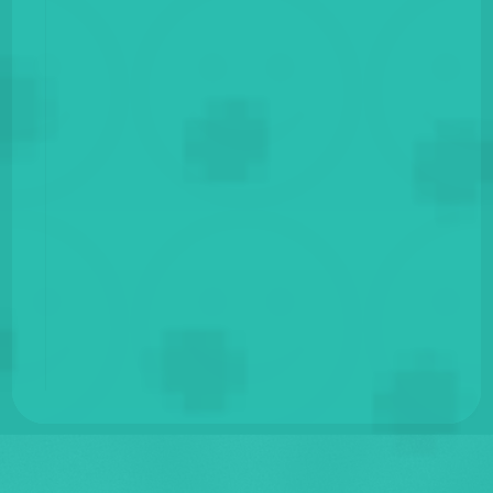
recomiendo un 
súper express
Doris Elena