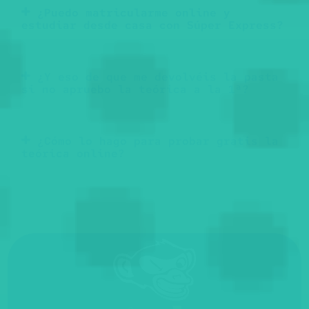
¿Puedo matricularme online y
estudiar desde casa con Súper Express?
¿Y eso de que me devolvéis la pasta
si no apruebo la teórica a la 1ª?
¿Cómo lo hago para probar gratis la
teórica online?