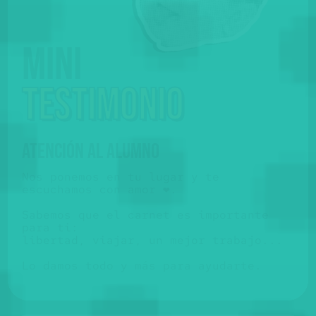
Mini
testimonio
ATENCIÓN AL ALUMNO
Nos ponemos en tu lugar y te
escuchamos con amor ❤️.
Sabemos que el carnet es importante
para ti:
libertad, viajar, un mejor trabajo...
Lo damos todo y más para ayudarte.