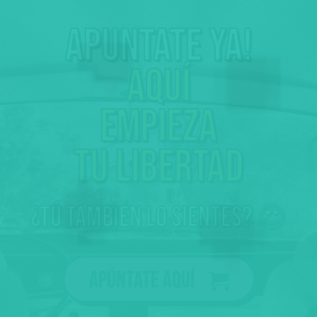
Apuntate ya!
Aquí
empieza
tu libertad
¿tú también lo sientes? 😍
Apúntate aquí