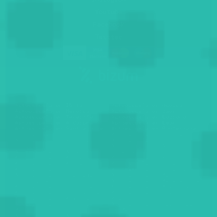
Youtube
Facebook
Twitter
Autoescuela en Ibiza
Autoescuela en Huesca
Autoescuela en Menorca
Autoescuela en Jaén
Autoescuela en Tenerife
Autoescuela en Logroño
Autoescuela en A Coruña
Autoescuela en León
Autoescuela en Santiago de
Autoescuela en Ponferrada
Compostela
Autoescuela en Lleida
Autoescuela en Vitoria-
Autoescuela en Lugo
Gasteiz
Autoescuela en Alcalá de
Autoescuela en Albacete
Henares
Autoescuela en Alcoy
Autoescuela en Alcorcón
Autoescuela en Alicante
Autoescuela en Getafe
Autoescuela en Elche
Autoescuela en Leganés
Autoescuela en Guardamar
Autoescuela en Madrid
del Segura
Autoescuela en Majadahonda
Autoescuela en Orihuela
Autoescuela en Móstoles
Autoescuela en Torrevieja
Autoescuela en Pozuelo de
Autoescuela en Almería
Alarcón
Autoescuela en Roquetas de
Autoescuela en Las Rozas
Mar
de Madrid
Autoescuela en Avilés
Autoescuela en Torrejón de