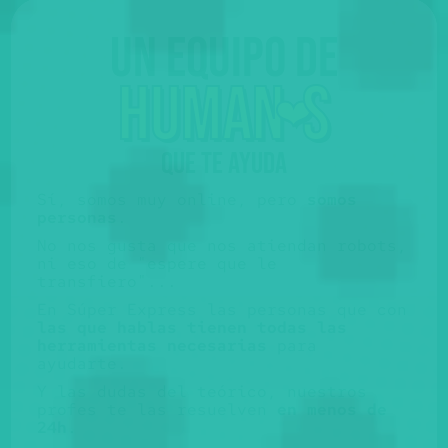
Un equipo de
huma
n
s
❤️
QUE TE AYUDA
Sí, somos muy online, pero
somos
personas
.
No nos gusta que nos atiendan robots,
ni eso de "espere que le
transfiero"...
En Súper Express las personas que con
las que hablas tienen todas las
herramientas necesarias
para
ayudarte.
Y las dudas del teórico, nuestros
profes te las resuelven
en menos de
24h
.