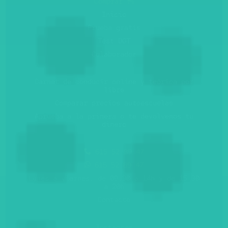
Comprar
Inicio
Prueba gratis
Test DGT
Colaborador
Carnet de conducir online y teórica por
libre
Comparar precios autoescuelas
Aprueba a la primera o te devolvemos tu
dinero
615 52 89 47
615 52 89 47
Lunes a viernes: de 09:30 a 14h y de 15:30
a 20h
Contacto
Instagram