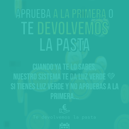
Aprueba
a la primera
o
te
devolvemos
la pasta
CUANDO YA TE LO SABES,
NUESTRO SISTEMA TE DA LUZ VERDE 💚
SI TIENES LUZ VERDE Y NO APRUEBAS A LA
PRIMERA...
Te devolvemos la pasta