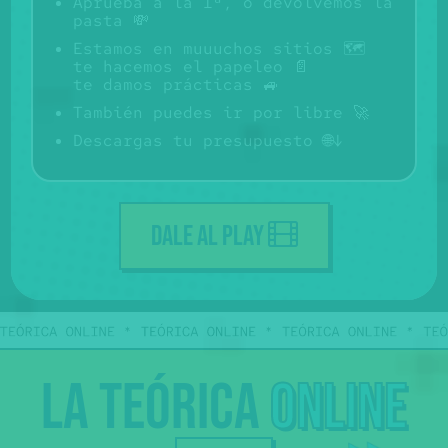
Aprueba a la 1ª, o devolvemos la
pasta 💸
Estamos en muuuchos sitios 🗺️
te hacemos el papeleo 📄
te damos prácticas 🚙
También puedes ir por libre 🚀
Descargas tu presupuesto 🌐↓
DALE AL PLAY
Sólo
La
teórica
online
€
69
,50