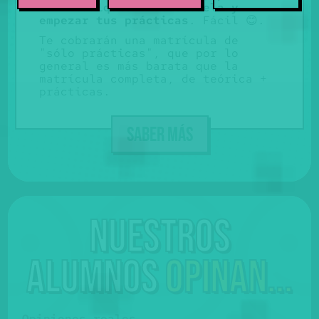
ir a cualquier autoescuela y
empezar tus prácticas
. Fácil 😊.
Te cobrarán una matrícula de
"sólo prácticas", que por lo
general es más barata que la
matrícula completa, de teórica +
prácticas.
SABER MÁS
Nuestros
alumnos
opinan...
Opiniones reales.